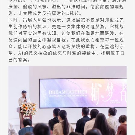
期八的梦”，将我们抛入一个非欧几里得的时空，悬浮的
床垫、偷窥的风筝、溢出的非法时间，彻底颠覆物理规
则，让梦境成为反抗庸常的E托邦。
同时，策展人阿强也表示：这场展览不仅是对郑俊龙先
生创作脉络的梳理，更是一次集体的清醒梦游。它挑战
我们对真实的固有认知，迫使我们在海绵地面跋涉、在
急速闪回的画面中凝视自我，在此我衷心希望每一位观
众，能以开放的心态踏入这场梦境的重构，在星途的守
望、AI的意义抽象的依恋与时空的裂缝中，找到属于自
己的答案。