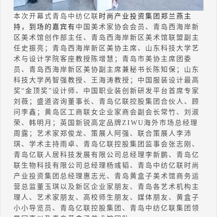
本次开幕式青岛中纺亿联
时尚产业投资集团郑兰燕主
持，到场的嘉宾有
中国美术家协会会员、青岛西海岸新
区美术馆创作部主任、青岛西海岸新区美术馆联盟副主
任史振亮；青岛西海岸新区美协主席、山东科技大学艺
术与设计学院客座教授陈增慧；青岛市美协主席团委
员、青岛西海岸新区美协副主席兼秘书长陈知保；山东
科技大学呙智强教授、王海涛教授；中国服装设计最高
奖“金顶奖”设计师、中国职业装创新研发平台首席专家
刘薇；盛道咨询董事长、青岛亿联控股集团合伙人、顾
问李鑫；黄岛区工商联女企业家商会副会长常竹、刘淑
荣、韩明月；英国新锐高定品牌
ZIWU
海外市场总经理
周露；艺术家郑俊龙、策展人阿强、联合策展人李沛
琪、学术主持雨卓、青岛亿联控股集团监事会张志刚、
青岛亿联人居科技发展有限公司总经理李新鹏、青岛亿
联生物科技有限公司总经理杨彧韬、青岛中纺亿联时尚
产业投资集团总经理惠志光、青岛黄盒子美术馆商务运
营总监董玉琪以及新区企业家朋友、青岛各艺术机构主
理人、艺术家朋友、高校师生朋友、媒体朋友、黄盒子
小小导览员、青岛亿联控股集团、青岛中纺亿联集团领