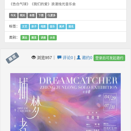
《告白气球》《我们的爱》浪漫烛光音乐会
今天
明天
本周
下周
更多
标签：
文艺
亲子
电影
音乐
美术
报名
类别：
演出
展览
讲座
沙龙
展览
浏览957｜
评论0
|
邀约0
登录后可发起邀约