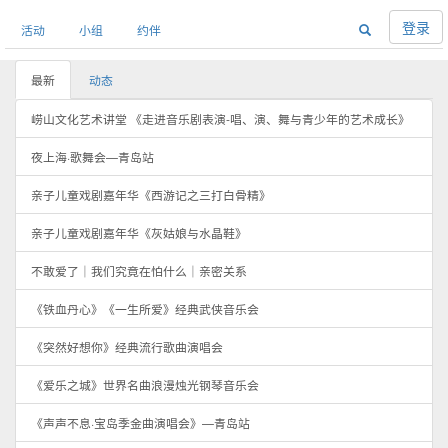
登录
活动
小组
约伴
最新
动态
崂山文化艺术讲堂 《走进音乐剧表演-唱、演、舞与青少年的艺术成长》
夜上海·歌舞会—青岛站
亲子儿童戏剧嘉年华《西游记之三打白骨精》
亲子儿童戏剧嘉年华《灰姑娘与水晶鞋》
不敢爱了｜我们究竟在怕什么｜亲密关系
《铁血丹心》《一生所爱》经典武侠音乐会
《突然好想你》经典流行歌曲演唱会
《爱乐之城》世界名曲浪漫烛光钢琴音乐会
《声声不息·宝岛季金曲演唱会》—青岛站