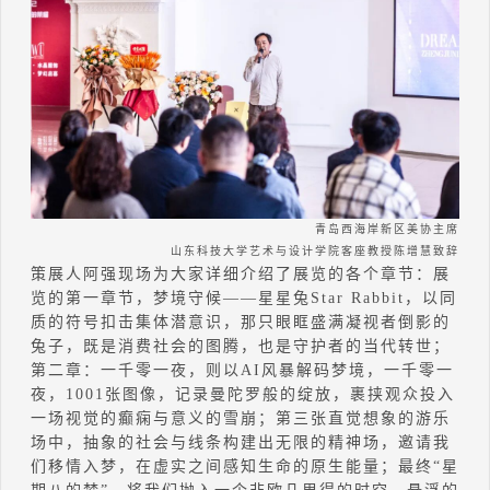
青岛西海岸新区美协主席
山东科技大学艺术与设计学院客座教授陈增慧致辞
策展人阿强现场为大家详细介绍了展览的各个章节：展
览的第一章节，梦境守候——星星兔Star Rabbit，以同
质的符号扣击集体潜意识，那只眼眶盛满凝视者倒影的
兔子，既是消费社会的图腾，也是守护者的当代转世；
第二章：一千零一夜，则以AI风暴解码梦境，一千零一
夜，1001张图像，记录曼陀罗般的绽放，裹挟观众投入
一场视觉的癫痫与意义的雪崩；第三张直觉想象的游乐
场中，抽象的社会与线条构建出无限的精神场，邀请我
们移情入梦，在虚实之间感知生命的原生能量；最终“星