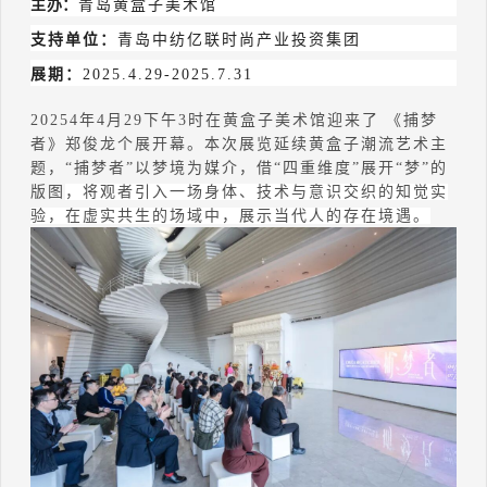
主办：
青岛
黄盒子美术馆
支持单位：
青岛中纺亿联时尚产业投资集团
展期：
2025.4.29-2025.7.31
20254
年
4
月29
下午3时在黄盒子美术馆迎来了 《捕梦
者》郑俊龙个展开幕。
本次展览延续黄盒子潮流
艺术主
题，
“捕梦者”以梦境为媒介，
借“四重维度”展开“梦”的
版图
，将观者引入一场身体、技术与意识交织的知觉实
验，在虚实共生的场域中，展示当代人的存在境遇。