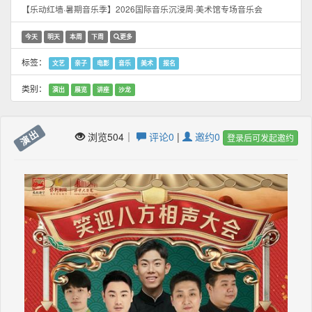
【乐动红墙·暑期音乐季】2026国际音乐沉浸周·美术馆专场音乐会
今天
明天
本周
下周
更多
标签：
文艺
亲子
电影
音乐
美术
报名
类别：
演出
展览
讲座
沙龙
演出
浏览504｜
评论0
|
邀约0
登录后可发起邀约