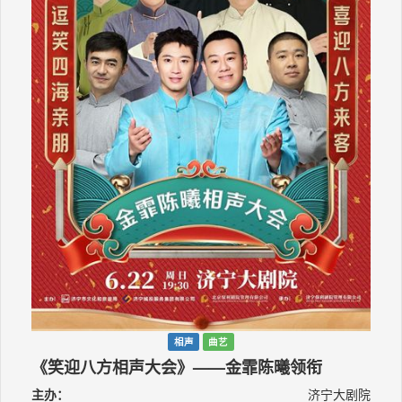
相声
曲艺
《笑迎八方相声大会》——金霏陈曦领衔
主办：
济宁大剧院