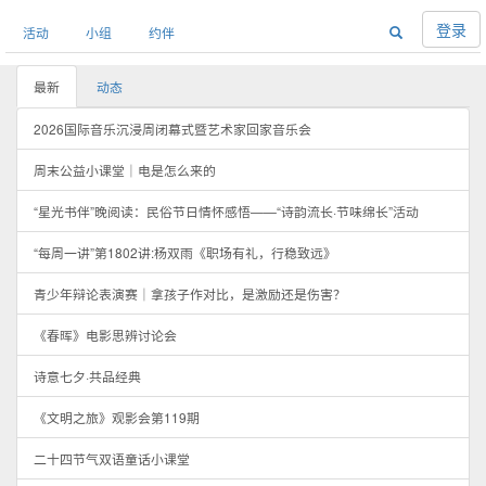
登录
活动
小组
约伴
最新
动态
2026国际音乐沉浸周闭幕式暨艺术家回家音乐会
周末公益小课堂｜电是怎么来的
“星光书伴”晚阅读：民俗节日情怀感悟——“诗韵流长·节味绵长”活动
“每周一讲”第1802讲:杨双雨《职场有礼，行稳致远》
青少年辩论表演赛｜拿孩子作对比，是激励还是伤害？
《春晖》电影思辨讨论会
诗意七夕·共品经典
《文明之旅》观影会第119期
二十四节气双语童话小课堂