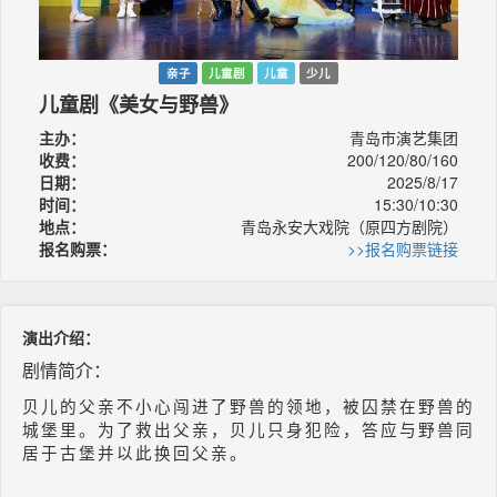
亲子
儿童剧
儿童
少儿
儿童剧《美女与野兽》
主办：
青岛市演艺集团
收费：
200/120/80/160
日期：
2025/8/17
时间：
15:30/10:30
地点：
青岛永安大戏院（原四方剧院）
报名购票：
>>报名购票链接
演出介绍：
剧情简介：
贝儿的父亲不小心闯进了野兽的领地，被囚禁在野兽的
城堡里。为了救出父亲，贝儿只身犯险，答应与野兽同
居于古堡并以此换回父亲。