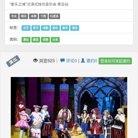
“爱乐之城”沉浸式烛光音乐会·青岛站
今天
明天
本周
下周
更多
标签：
文艺
亲子
电影
音乐
美术
报名
类别：
演出
展览
讲座
沙龙
演出
浏览523｜
评论0
|
邀约0
登录后可发起邀约