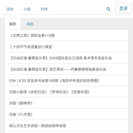
登录
活动
小组
约伴
最新
动态
《文明之旅》观影会第119期
二十四节气双语童话小课堂
【乐动红墙·暑期音乐季】2026国际音乐沉浸周·美术馆专场音乐会
【乐动红墙·暑期音乐季】游艺黑白——乔馨蓉钢琴独奏音乐会
归乡 | 8.30 良友读书会第166期《海风中失落的血色馈赠》
京韵小剧场《武松打店》《罗成叫关》《坐楼杀惜》
京剧《御碑亭》
京剧《六月雪》
崂山文化艺术讲堂—陈韵劼钢琴讲座