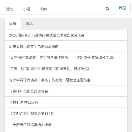
登录
活动
小组
约伴
最新
动态
2026国际音乐沉浸周闭幕式暨艺术家回家音乐会
周末公益小课堂｜电是怎么来的
“星光书伴”晚阅读：民俗节日情怀感悟——“诗韵流长·节味绵长”活动
“每周一讲”第1802讲:杨双雨《职场有礼，行稳致远》
青少年辩论表演赛｜拿孩子作对比，是激励还是伤害？
《春晖》电影思辨讨论会
诗意七夕·共品经典
《文明之旅》观影会第119期
二十四节气双语童话小课堂