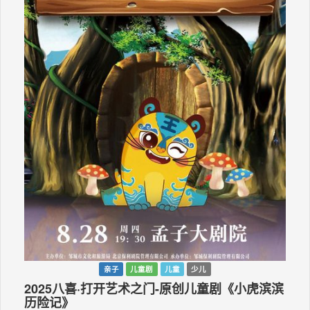
亲子
儿童剧
儿童
少儿
2025八喜·打开艺术之门-原创儿童剧《小虎滨滨
历险记》