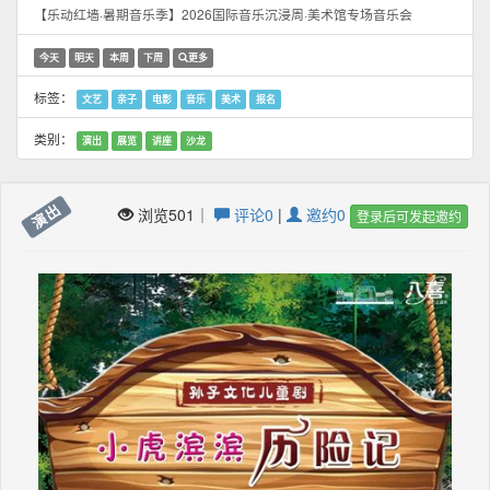
【乐动红墙·暑期音乐季】2026国际音乐沉浸周·美术馆专场音乐会
今天
明天
本周
下周
更多
标签：
文艺
亲子
电影
音乐
美术
报名
类别：
演出
展览
讲座
沙龙
演出
浏览501｜
评论0
|
邀约0
登录后可发起邀约