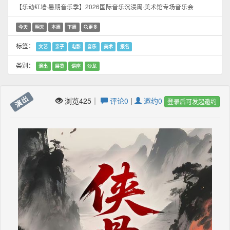
【乐动红墙·暑期音乐季】2026国际音乐沉浸周·美术馆专场音乐会
今天
明天
本周
下周
更多
标签：
文艺
亲子
电影
音乐
美术
报名
类别：
演出
展览
讲座
沙龙
演出
浏览425｜
评论0
|
邀约0
登录后可发起邀约