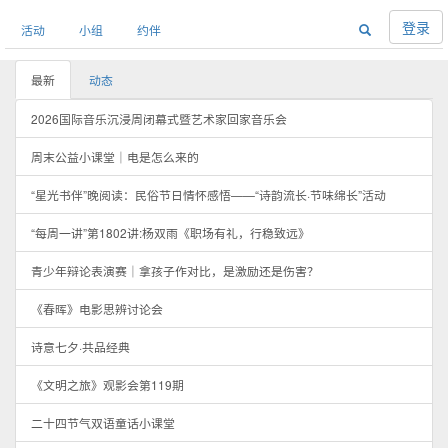
登录
活动
小组
约伴
最新
动态
2026国际音乐沉浸周闭幕式暨艺术家回家音乐会
周末公益小课堂｜电是怎么来的
“星光书伴”晚阅读：民俗节日情怀感悟——“诗韵流长·节味绵长”活动
“每周一讲”第1802讲:杨双雨《职场有礼，行稳致远》
青少年辩论表演赛｜拿孩子作对比，是激励还是伤害？
《春晖》电影思辨讨论会
诗意七夕·共品经典
《文明之旅》观影会第119期
二十四节气双语童话小课堂