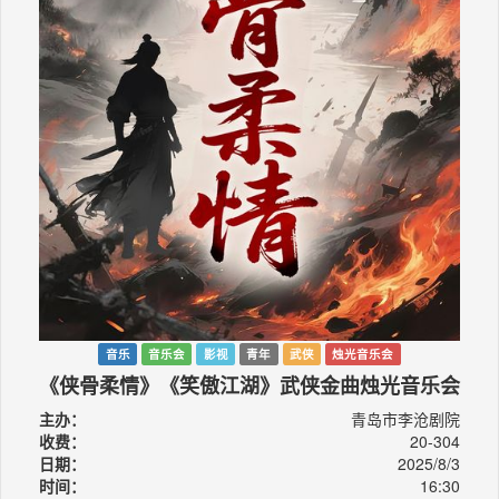
音乐
音乐会
影视
青年
武侠
烛光音乐会
《侠骨柔情》《笑傲江湖》武侠金曲烛光音乐会
主办：
青岛市李沧剧院
收费：
20-304
日期：
2025/8/3
时间：
16:30