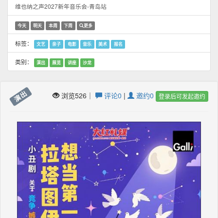
维也纳之声2027新年音乐会-青岛站
今天
明天
本周
下周
更多
标签：
文艺
亲子
电影
音乐
美术
报名
类别：
演出
展览
讲座
沙龙
演出
浏览526｜
评论0
|
邀约0
登录后可发起邀约