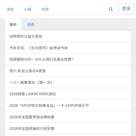
登录
活动
小组
约伴
最新
动态
动物保护公益分享会
书友杂谈：《长日将尽》延伸读书会
哈姆雷特与你：为什么我们总是在犹豫？
周六·卧龙山落日➕夜景
一人一故事演出:《第一次》
2026致敬 LINKIN PARK演出
2026「KPOPBOOM青岛站」—千人KPOP音乐节
2026年全国夏季游泳锦标赛
2026年全国体操技巧冠军赛