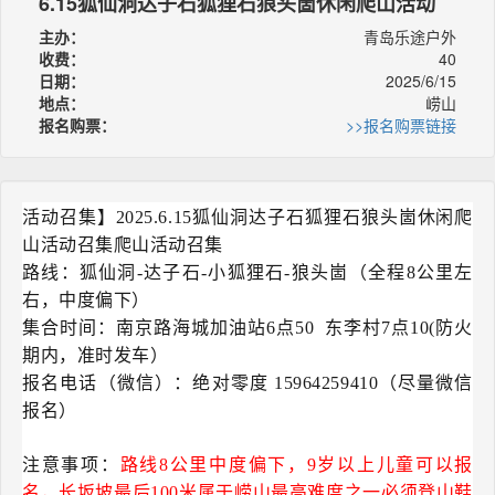
6.15狐仙洞达子石狐狸石狼头崮休闲爬山活动
主办：
青岛乐途户外
收费：
40
日期：
2025/6/15
地点：
崂山
报名购票：
>>报名购票链接
活动召集】2025.6.15
狐仙洞达子石狐狸石狼头崮休闲爬
山活动召集
爬山活动召集
路线：狐仙洞-达子石-小狐狸石-狼头崮（全程8公里左
右，中度偏下）
集合时间：南京路海城加油站6点50 东李村7点10(防火
期内，准时发车）
报名电话（微信）：绝对零度 15964259410（尽量微信
报名）
注意事项：
路线8公里中度偏下，9岁以上儿童可以报
名，长坂坡最后100米属于崂山最高难度之一必须登山鞋