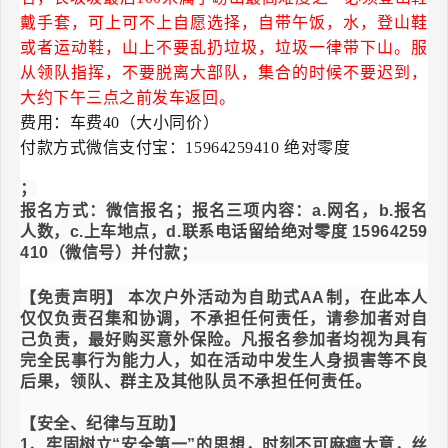
戴手套，可上可不上自愿选择
，
自带午饭，水，登山鞋
或者运动鞋，山上不要乱扔垃圾，垃圾一律带下山。服
从领队指挥，不要脱离大部队，集合的时候不要迟到，
大约下午三点之前发车返回。
费用：车费40（大小同价）
付款方式微信支付宝：15964259410 绝对零度
；
报名方式：微信报名；报名三项内容：a.网名，b.报名
人数，c.上车地点，d.联系电话留给绝对零度 15964259
410（微信号）并付款；
【免责声明】 本次户外活动为自助式AA制，在此本人
仅仅负责召集和协调，不承担任何责任，请参加者对自
己负责，最好购买意外保险。凡报名参加者均视为具有
完全民事行为能力人，如在活动中发生人身损害等不良
后果，领队、群主及其他队员不承担任何责任。
【安全、纪律与互助】
1、牢固树立“安全第一”的思想，时刻不可麻痹大意，丝