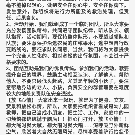
毫不能掉以轻心，做到安全在你心中，安全在你脚下。
发生意外，群组织将进行力所能及的救治处理，但责
任、后果自负。
2、活动开始，我们就组成了一个临时团队，所以大家要
充分发扬团队精神，共同遵守团队纪律，听从队长、领
队指挥。活动期间，要保持整体队形，不要超越领队和
队旗；要注意保护沿途农民的庄稼果木；途中想自行改
变路线的，要征求队长同意。当然，我们将为大家提供
一个完全人性化的、相对宽松的出行氛围，不会过于严
格要求的。
3、团结互助是我们的优良传统。参加我们的活动，就要
提升自己的境界，鼓励主动相互认识、了解他人、帮助
他人，不要只顾低头赶路，尤其是年轻的小伙子，要注
意帮助身边的老人、小孩，负责安全的群管理要在难度
较大的地段负责队伍安全通过。
【放飞心情】 大家出来一起玩，就是为了健身、交友、
赏景和放松心情，所以，大家要把组织者看成是幼儿园
教师，把自己当成小朋友，把生活、工作、家庭中的一
切烦恼都统统抛于脑后！！把心门打开，放飞心情！！
想大喊时就大喊，想大唱时就大唱……深呼吸野外新鲜
空气，欣赏着大自然无限风光，尽情享受着驴行给您带