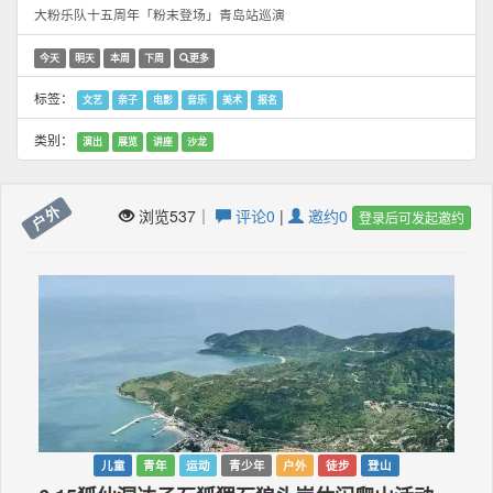
大粉乐队十五周年「粉末登场」青岛站巡演
今天
明天
本周
下周
更多
标签：
文艺
亲子
电影
音乐
美术
报名
类别：
演出
展览
讲座
沙龙
户外
浏览537｜
评论0
|
邀约0
登录后可发起邀约
儿童
青年
运动
青少年
户外
徒步
登山