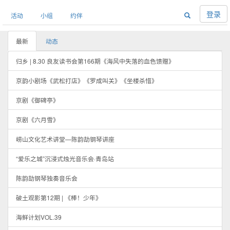
登录
活动
小组
约伴
最新
动态
归乡 | 8.30 良友读书会第166期《海风中失落的血色馈赠》
京韵小剧场《武松打店》《罗成叫关》《坐楼杀惜》
京剧《御碑亭》
京剧《六月雪》
崂山文化艺术讲堂—陈韵劼钢琴讲座
“爱乐之城”沉浸式烛光音乐会·青岛站
陈韵劼钢琴独奏音乐会
破土观影第12期 | 《棒！少年》
海鲜计划VOL.39