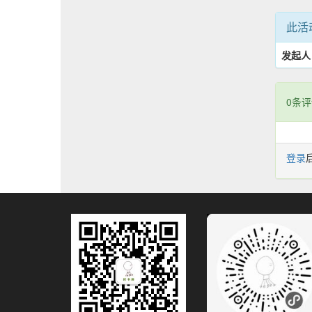
此活
发起人
0条评
登录