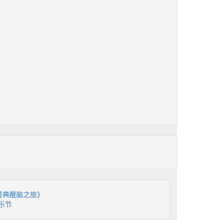
家经典醒脑之旅》
音乐节