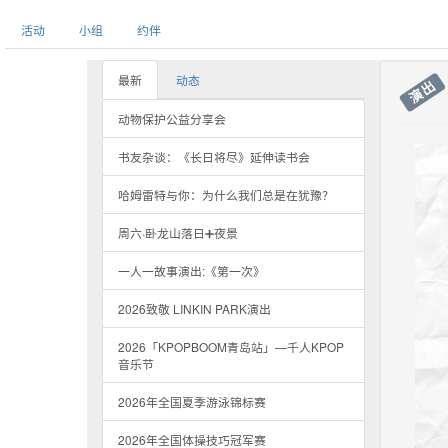
活动
小组
约伴
最新
动态
演出
动物保护公益分享会
书友杂谈：《长日将尽》延伸读书会
哈姆雷特与你：为什么我们总是在犹豫？
周六·卧龙山落日➕夜景
一人一故事演出:《第一次》
2026致敬 LINKIN PARK演出
2026「KPOPBOOM青岛站」—千人KPOP
音乐节
2026年全国夏季游泳锦标赛
2026年全国体操技巧冠军赛