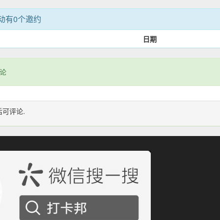
动有0个邀约
日期
论
后可评论.