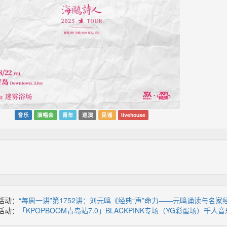
音乐
演唱会
青年
巡演
民谣
livehouse
活动：
“每周一讲”第1752讲：刘元鸣《经典“声”命力——元鸣诵读与名
活动：
「KPOPBOOM青岛站7.0」BLACKPINK专场（YG彩蛋场）千人