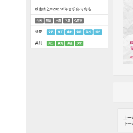
维也纳之声2027新年音乐会-青岛站
今天
明天
本周
下周
更多
标签：
文艺
亲子
电影
音乐
美术
报名
类别：
演出
展览
讲座
沙龙
上一
下一