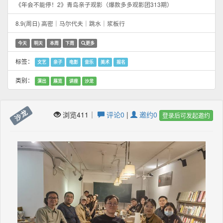
《年会不能停！2》青岛亲子观影（爆款多多观影团313期）
8.9(周日) 高密｜马尔代夫｜跳水｜浆板行
今天
明天
本周
下周
更多
标签：
文艺
亲子
电影
音乐
美术
报名
类别：
演出
展览
讲座
沙龙
沙龙
浏览411｜
评论0
|
邀约0
登录后可发起邀约