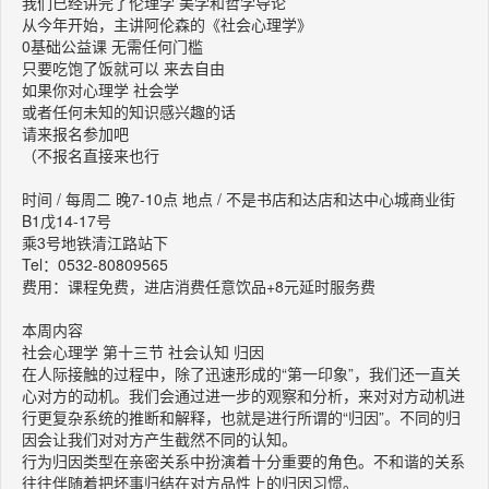
我们已经讲完了伦理学 美学和哲学导论
从今年开始，主讲阿伦森的《社会心理学》
0基础公益课 无需任何门槛
只要吃饱了饭就可以 来去自由
如果你对心理学 社会学
或者任何未知的知识感兴趣的话
请来报名参加吧
（不报名直接来也行
时间 / 每周二 晚7-10点 地点 / 不是书店和达店和达中心城商业街
B1戊14-17号
乘3号地铁清江路站下
Tel：0532-80809565
费用：课程免费，进店消费任意饮品+8元延时服务费
本周内容
社会心理学 第十三节 社会认知 归因
在人际接触的过程中，除了迅速形成的“第一印象”，我们还一直关
心对方的动机。我们会通过进一步的观察和分析，来对对方动机进
行更复杂系统的推断和解释，也就是进行所谓的“归因”。不同的归
因会让我们对对方产生截然不同的认知。
​行为归因类型在亲密关系中扮演着十分重要的角色。不和谐的关系
往往伴随着把坏事归结在对方品性上的归因习惯。