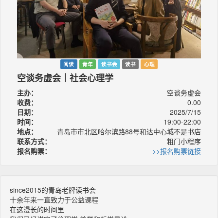
阅读
青年
读书会
读书
心理
空谈务虚会｜社会心理学
主办：
空谈务虚会
收费：
0.00
日期：
2025/7/15
时间：
19:00-22:00
地点：
青岛市市北区哈尔滨路88号和达中心城不是书店
联系方式：
粗门小程序
报名购票：
>>报名购票链接
since2015的青岛老牌读书会
十余年来一直致力于公益课程
在这漫长的时间里