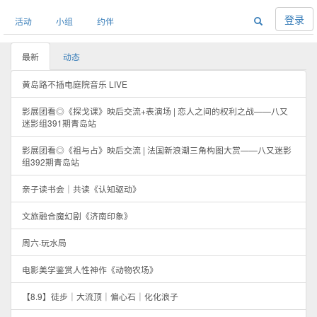
登录
活动
小组
约伴
最新
动态
黄岛路不插电庭院音乐 LIVE
影展团看◎《探戈课》映后交流+表演场 | 恋人之间的权利之战——八又
迷影组391期青岛站
影展团看◎《祖与占》映后交流 | 法国新浪潮三角构图大赏——八又迷影
组392期青岛站
亲子读书会｜共读《认知驱动》
文旅融合魔幻剧《济南印象》
周六·玩水局
电影美学鉴赏人性神作《动物农场》
【8.9】徒步｜大流顶｜偏心石｜化化浪子