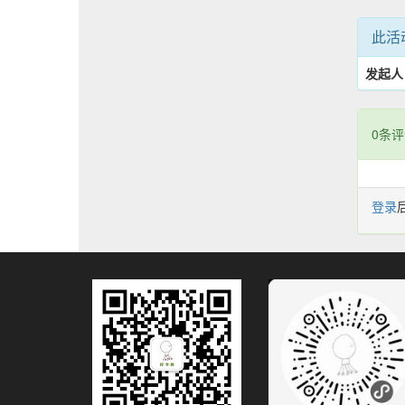
此活
发起人
0条评
登录