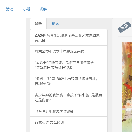
活动
小组
约伴
最新
动态
演出
2026国际音乐沉浸周闭幕式暨艺术家回家
音乐会
周末公益小课堂｜电是怎么来的
“星光书伴”晚阅读：民俗节日情怀感悟——
“诗韵流长·节味绵长”活动
“每周一讲”第1802讲:杨双雨《职场有礼，
行稳致远》
青少年辩论表演赛｜拿孩子作对比，是激励
还是伤害？
《春晖》电影思辨讨论会
诗意七夕·共品经典