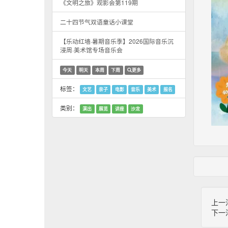
《文明之旅》观影会第119期
二十四节气双语童话小课堂
【乐动红墙·暑期音乐季】2026国际音乐沉
浸周·美术馆专场音乐会
今天
明天
本周
下周
更多
标签：
文艺
亲子
电影
音乐
美术
报名
类别：
演出
展览
讲座
沙龙
上一
下一