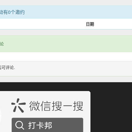
动有0个邀约
日期
论
后可评论.