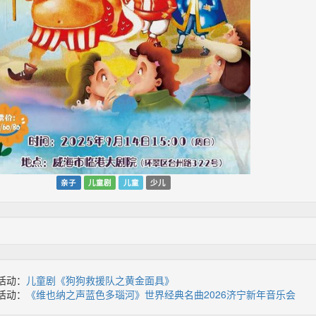
亲子
儿童剧
儿童
少儿
活动：
儿童剧《狗狗救援队之黄金面具》
活动：
《维也纳之声蓝色多瑙河》世界经典名曲2026济宁新年音乐会