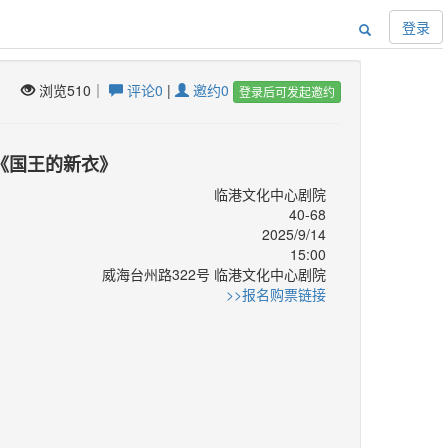
登录
浏览510｜
评论0
|
邀约0
登录后可发起邀约
《国王的新衣》
临港文化中心剧院
40-68
2025/9/14
15:00
威海台州路322号 临港文化中心剧院
：
>>报名购票链接