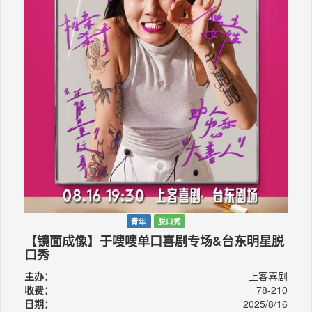
青年
脱口秀
【镜面成像】于嗖嗖单口喜剧专场&台东明星脱
口秀
主办：
上客喜剧
收费：
78-210
日期：
2025/8/16