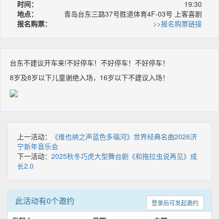
时间：
19:30
地点：
青岛台东三路37号胜道体育4F-03号 上客喜剧
报名购票：
>>报名购票链接
台东不建议开车来!不好停车！不好停车！不好停车！
8岁及8岁以下儿童谢绝入场，16岁以下不建议入场！
上一活动：
《维也纳之声蓝色多瑙河》世界经典名曲2026济
宁新年音乐会
下一活动：
2025秋冬巧虎大型舞台剧《和拖拉虫说再见》成
长2.0
此活动有0个邀约
登录后可发起邀约