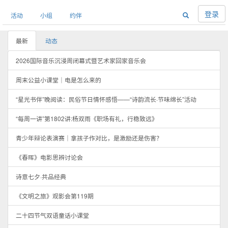
登录
活动
小组
约伴
最新
动态
2026国际音乐沉浸周闭幕式暨艺术家回家音乐会
周末公益小课堂｜电是怎么来的
“星光书伴”晚阅读：民俗节日情怀感悟——“诗韵流长·节味绵长”活动
“每周一讲”第1802讲:杨双雨《职场有礼，行稳致远》
青少年辩论表演赛｜拿孩子作对比，是激励还是伤害？
《春晖》电影思辨讨论会
诗意七夕·共品经典
《文明之旅》观影会第119期
二十四节气双语童话小课堂