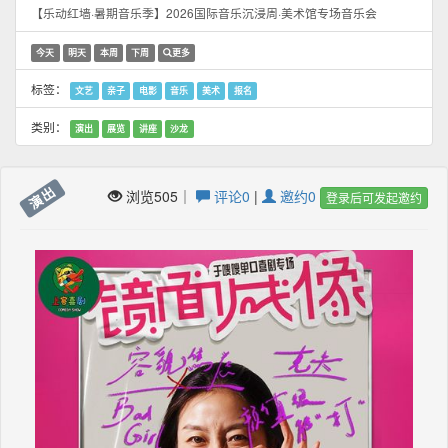
【乐动红墙·暑期音乐季】2026国际音乐沉浸周·美术馆专场音乐会
今天
明天
本周
下周
更多
标签：
文艺
亲子
电影
音乐
美术
报名
类别：
演出
展览
讲座
沙龙
演出
浏览505｜
评论0
|
邀约0
登录后可发起邀约