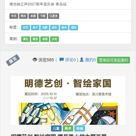
维也纳之声2027新年音乐会-青岛站
今天
明天
本周
下周
更多
标签：
文艺
亲子
电影
音乐
美术
报名
类别：
演出
展览
讲座
沙龙
展览
浏览585｜
评论0
|
邀约0
登录后可发起邀约
儿童
美术
绘画