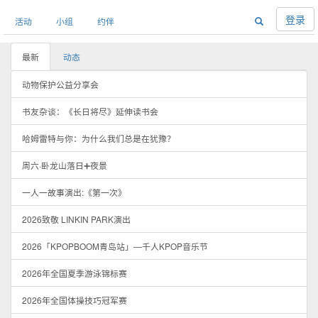
登录
活动
小组
约伴
最新
动态
动物保护公益分享会
书友杂谈：《长日将尽》延伸读书会
哈姆雷特与你：为什么我们总是在犹豫？
周六·卧龙山落日➕夜景
一人一故事演出:《第一次》
2026致敬 LINKIN PARK演出
2026「KPOPBOOM青岛站」—千人KPOP音乐节
2026年全国夏季游泳锦标赛
2026年全国体操技巧冠军赛