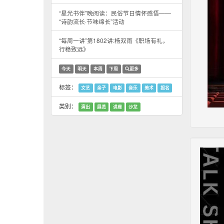
“星光书伴”晚阅读：民俗节日情怀感悟——
“诗韵流长·节味绵长”活动
“每周一讲”第1802讲:杨双雨《职场有礼，
行稳致远》
今天
明天
本周
下周
更多
标签：
文艺
亲子
电影
音乐
美术
报名
类别：
演出
展览
讲座
沙龙