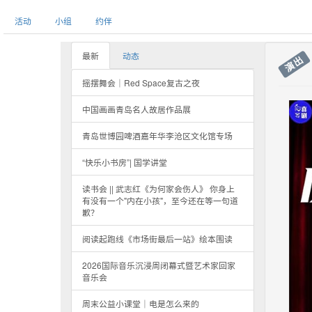
活动
小组
约伴
最新
动态
演出
摇摆舞会｜Red Space复古之夜
中国画画青岛名人故居作品展
青岛世博园啤酒嘉年华李沧区文化馆专场
“快乐小书房”| 国学讲堂
读书会 || 武志红《为何家会伤人》 你身上
有没有一个"内在小孩"，至今还在等一句道
歉？
阅读起跑线《市场街最后一站》绘本围读
2026国际音乐沉浸周闭幕式暨艺术家回家
音乐会
周末公益小课堂｜电是怎么来的