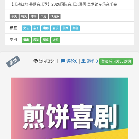
【乐动红墙·暑期音乐季】2026国际音乐沉浸周·美术馆专场音乐会
今天
明天
本周
下周
更多
标签：
文艺
亲子
电影
音乐
美术
报名
类别：
演出
展览
讲座
沙龙
演出
浏览351｜
评论0
|
邀约0
登录后可发起邀约