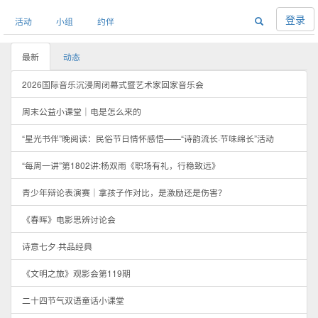
登录
活动
小组
约伴
最新
动态
2026国际音乐沉浸周闭幕式暨艺术家回家音乐会
周末公益小课堂｜电是怎么来的
“星光书伴”晚阅读：民俗节日情怀感悟——“诗韵流长·节味绵长”活动
“每周一讲”第1802讲:杨双雨《职场有礼，行稳致远》
青少年辩论表演赛｜拿孩子作对比，是激励还是伤害？
《春晖》电影思辨讨论会
诗意七夕·共品经典
《文明之旅》观影会第119期
二十四节气双语童话小课堂