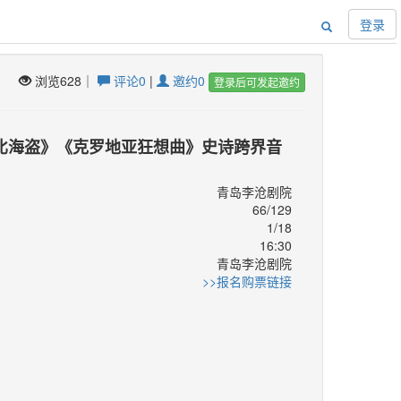
登录
浏览628｜
评论0
|
邀约0
登录后可发起邀约
比海盗》《克罗地亚狂想曲》史诗跨界音
青岛李沧剧院
66/129
1/18
16:30
青岛李沧剧院
：
>>报名购票链接