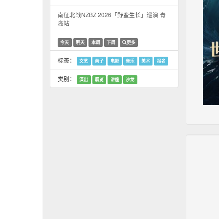
南征北战NZBZ 2026「野蛮生长」巡演 青
岛站
今天
明天
本周
下周
更多
标签：
文艺
亲子
电影
音乐
美术
报名
类别：
演出
展览
讲座
沙龙