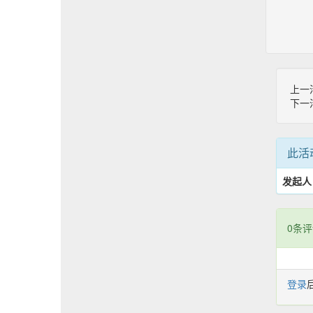
上一
下一
此活
发起人
0条评
登录