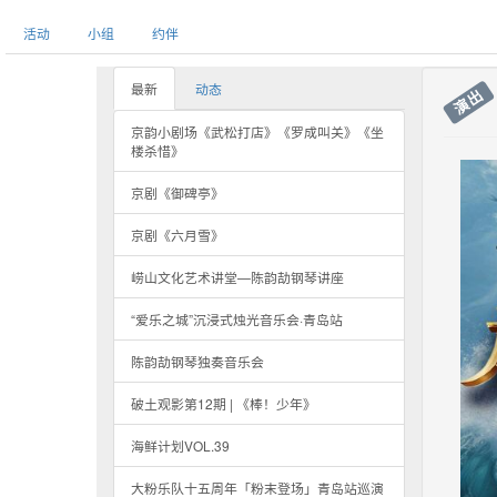
活动
小组
约伴
最新
动态
演出
京韵小剧场《武松打店》《罗成叫关》《坐
楼杀惜》
京剧《御碑亭》
京剧《六月雪》
崂山文化艺术讲堂—陈韵劼钢琴讲座
“爱乐之城”沉浸式烛光音乐会·青岛站
陈韵劼钢琴独奏音乐会
破土观影第12期 | 《棒！少年》
海鲜计划VOL.39
大粉乐队十五周年「粉末登场」青岛站巡演