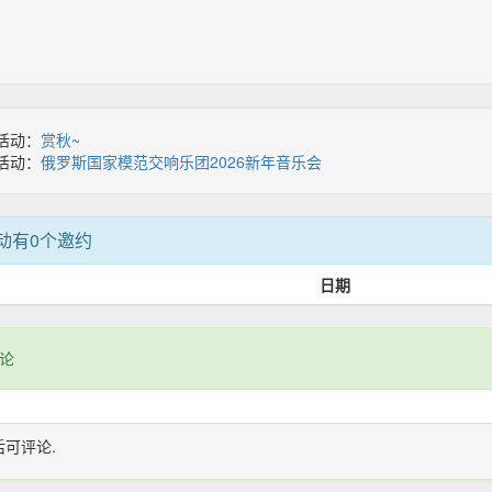
活动：
赏秋~
活动：
俄罗斯国家模范交响乐团2026新年音乐会
动有0个邀约
日期
论
后可评论.