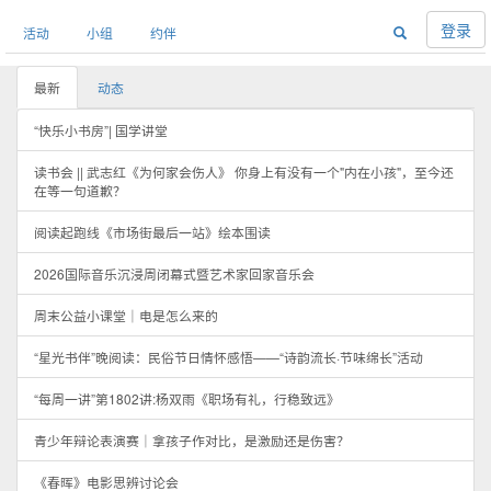
登录
活动
小组
约伴
最新
动态
“快乐小书房”| 国学讲堂
读书会 || 武志红《为何家会伤人》 你身上有没有一个"内在小孩"，至今还
在等一句道歉？
阅读起跑线《市场街最后一站》绘本围读
2026国际音乐沉浸周闭幕式暨艺术家回家音乐会
周末公益小课堂｜电是怎么来的
“星光书伴”晚阅读：民俗节日情怀感悟——“诗韵流长·节味绵长”活动
“每周一讲”第1802讲:杨双雨《职场有礼，行稳致远》
青少年辩论表演赛｜拿孩子作对比，是激励还是伤害？
《春晖》电影思辨讨论会