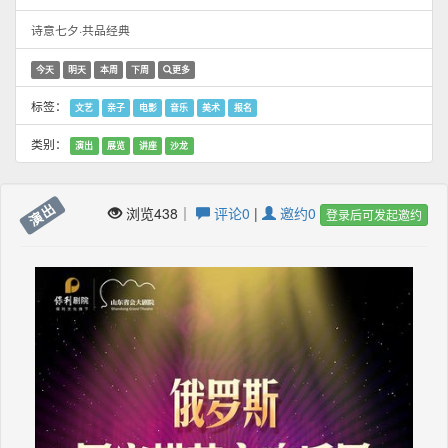
诗意七夕·共品经典
今天
明天
本周
下周
更多
标签：
文艺
亲子
电影
音乐
美术
报名
类别：
演出
展览
讲座
沙龙
演出
浏览438｜
评论0
|
邀约0
登录后可发起邀约