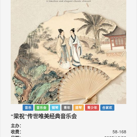
音乐
音乐会
钢琴
青年
提琴
青少年
合家欢
“梁祝”传世唯美经典音乐会
主办：
收费：
58-168