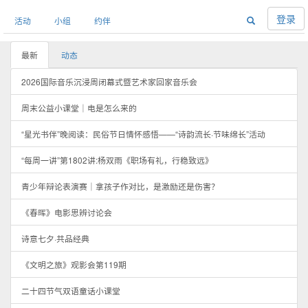
登录
活动
小组
约伴
最新
动态
2026国际音乐沉浸周闭幕式暨艺术家回家音乐会
周末公益小课堂｜电是怎么来的
“星光书伴”晚阅读：民俗节日情怀感悟——“诗韵流长·节味绵长”活动
“每周一讲”第1802讲:杨双雨《职场有礼，行稳致远》
青少年辩论表演赛｜拿孩子作对比，是激励还是伤害？
《春晖》电影思辨讨论会
诗意七夕·共品经典
《文明之旅》观影会第119期
二十四节气双语童话小课堂