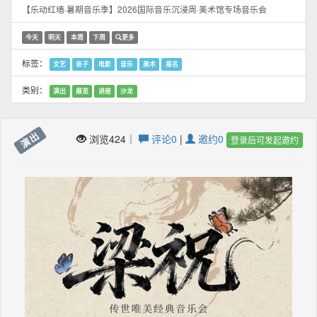
【乐动红墙·暑期音乐季】2026国际音乐沉浸周·美术馆专场音乐会
今天
明天
本周
下周
更多
标签：
文艺
亲子
电影
音乐
美术
报名
类别：
演出
展览
讲座
沙龙
演出
浏览424｜
评论0
|
邀约0
登录后可发起邀约