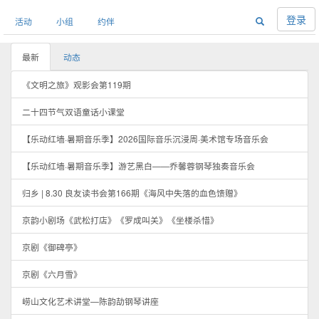
登录
活动
小组
约伴
最新
动态
《文明之旅》观影会第119期
二十四节气双语童话小课堂
【乐动红墙·暑期音乐季】2026国际音乐沉浸周·美术馆专场音乐会
【乐动红墙·暑期音乐季】游艺黑白——乔馨蓉钢琴独奏音乐会
归乡 | 8.30 良友读书会第166期《海风中失落的血色馈赠》
京韵小剧场《武松打店》《罗成叫关》《坐楼杀惜》
京剧《御碑亭》
京剧《六月雪》
崂山文化艺术讲堂—陈韵劼钢琴讲座