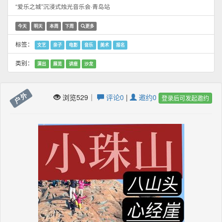
“爱乐之城”沉浸式烛光音乐会·青岛站
今天
明天
本周
下周
更多
标签：
文艺
亲子
电影
音乐
美术
报名
类别：
演出
展览
讲座
沙龙
户外
浏览529｜
评论0
|
邀约0
登录后可发起邀约