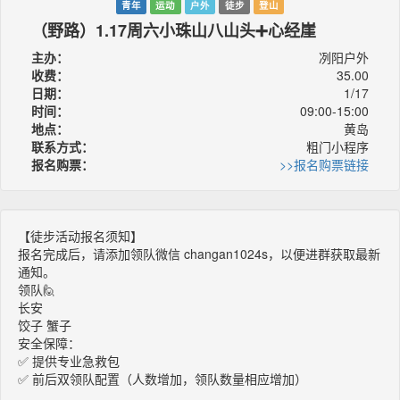
青年
运动
户外
徒步
登山
（野路）1.17周六小珠山八山头➕心经崖
主办：
冽阳户外
收费：
35.00
日期：
1/17
时间：
09:00-15:00
地点：
黄岛
联系方式：
粗门小程序
报名购票：
>>报名购票链接
【徒步活动报名须知】
报名完成后，请添加领队微信 changan1024s，以便进群获取最新
通知。
领队🙋
长安
饺子 蟹子
安全保障：
✅ 提供专业急救包
✅ 前后双领队配置（人数增加，领队数量相应增加）