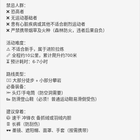
禁忌人群：
❌ 恐高者
❌ 无运动基础者
❌ 患有心脏疾病或其他不适合剧烈运动者
❌ 严禁携带烟草及火种（森林防火，违者后果自负）
活动难度：
⚠️ 不适合新手，属于进阶拉练
📏 全程约10公里，累计爬升约700米
⏳ 预计耗时：6-7小时
路线类型：
🚶‍♂️ 大部分徒步 + 小部分攀岩
必备装备：
🔦 头灯/手电筒（防空洞需要）
👟 防滑登山鞋（必须！普通运动鞋易滑倒受伤）
建议穿着：
🧥 速干 冲锋衣 备抓绒或羽绒内胆
👖 长裤（防刮伤）
🕶️ 墨镜、遮阳帽、面罩、手套（按需携带）