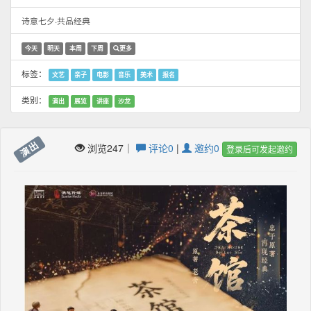
诗意七夕·共品经典
今天
明天
本周
下周
更多
标签：
文艺
亲子
电影
音乐
美术
报名
类别：
演出
展览
讲座
沙龙
演出
浏览247｜
评论0
|
邀约0
登录后可发起邀约