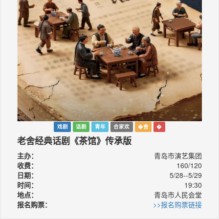
戏剧
话剧
青年
合家欢
�舍
�
老舍经典话剧《茶馆》传承版
主办：
青岛市演艺集团
收费：
160/120
日期：
5/28--5/29
时间：
19:30
地点：
青岛市人民会堂
报名购票：
>>报名购票链接