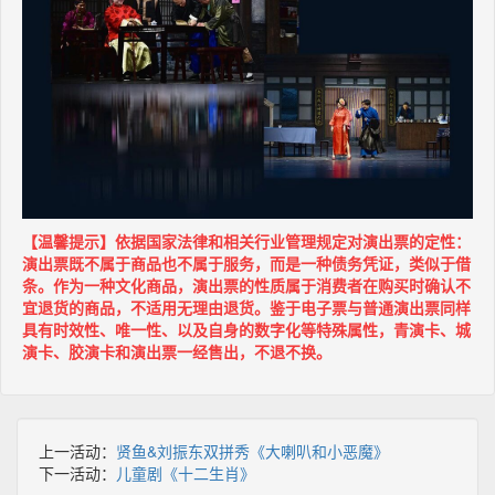
【温馨提示】依据国家法律和相关行业管理规定对演出票的定性：
演出票既不属于商品也不属于服务，而是一种债务凭证，类似于借
条。作为一种文化商品，演出票的性质属于消费者在购买时确认不
宜退货的商品，不适用无理由退货。鉴于电子票与普通演出票同样
具有时效性、唯一性、以及自身的数字化等特殊属性，青演卡、城
演卡、胶演卡和演出票一经售出，不退不换。
上一活动：
贤鱼&刘振东双拼秀《大喇叭和小恶魔》
下一活动：
儿童剧《十二生肖》