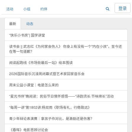
登录
活动
小组
约伴
最新
动态
“快乐小书房”| 国学讲堂
读书会 || 武志红《为何家会伤人》 你身上有没有一个"内在小孩"，至今还
在等一句道歉？
阅读起跑线《市场街最后一站》绘本围读
2026国际音乐沉浸周闭幕式暨艺术家回家音乐会
周末公益小课堂｜电是怎么来的
“星光书伴”晚阅读：民俗节日情怀感悟——“诗韵流长·节味绵长”活动
“每周一讲”第1802讲:杨双雨《职场有礼，行稳致远》
青少年辩论表演赛｜拿孩子作对比，是激励还是伤害？
《春晖》电影思辨讨论会