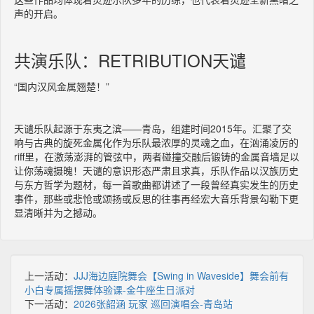
声的开启。
共演乐队：RETRIBUTION天谴
“国内汉风金属翘楚！”
天谴乐队起源于东夷之滨——青岛，组建时间2015年。汇聚了交
响与古典的旋死金属化作为乐队最浓厚的灵魂之血，在汹涌凌厉的
riff里，在激荡澎湃的管弦中，两者碰撞交融后锻铸的金属音墙足以
让你荡魂摄魄！天谴的意识形态严肃且求真，乐队作品以汉族历史
与东方哲学为题材，每一首歌曲都讲述了一段曾经真实发生的历史
事件，那些或悲怆或颂扬或反思的往事再经宏大音乐背景勾勒下更
显清晰并为之撼动。
上一活动：
JJJ海边庭院舞会【Swing in Waveside】舞会前有
小白专属摇摆舞体验课-金牛座生日派对
下一活动：
2026张韶涵 玩家 巡回演唱会-青岛站