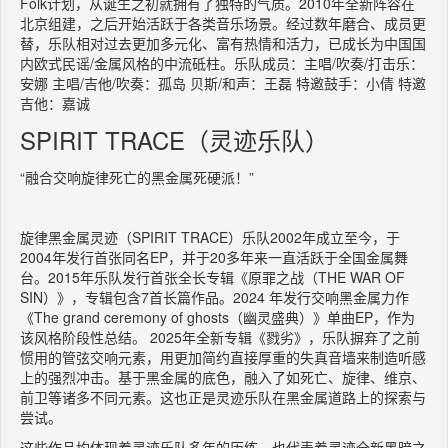
Folk计划，从诞生之初就拥有了独特的气质。2010年全新阵容在
北京组建，之后开始活跃于各类音乐场景。经过数年磨合、成员更
替，乐队相对过去更加多元化、富有热情和活力，已成长为中国国
内欧式民谣/金属风格的中流砥柱。乐队成员：主唱/吹奏/打击乐：
安娜 主唱/吉他/吹奏：孤岛 贝斯/和声：王磊 特邀鼓手：小倩 特邀
吉他：嘉诚
SPIRIT TRACE（灵迹乐队）
“融合交响旋律死亡的黑金属死硬派！”
旋律黑金属灵迹（SPIRIT TRACE）乐队2002年成立至今，于
2004年发行首张同名EP，并于20多年来一直活跃于全国金属舞
台。2015年乐队发行首张全长专辑《原罪之战（THE WAR OF
SIN）》，专辑包含7首长篇作品。2024 年发行交响黑金属力作
《The grand ceremony of ghosts（幽灵盛典）》单曲EP，作为
该风格阶段性总结。 2025年全新专辑《戮劣》，乐队摒弃了之前
惯用的管弦交响元素，用更加简约直接厚重的失真音墙来制造听感
上的强烈冲击。基于黑金属的底色，融入了如死亡、旋律、维京、
前卫等诸多不同元素。这也正是灵迹乐队在黑金属道路上的探索与
尝试。
这些作品均体现着灵迹乐队多年的历练，也代表着灵迹全新黑暗之