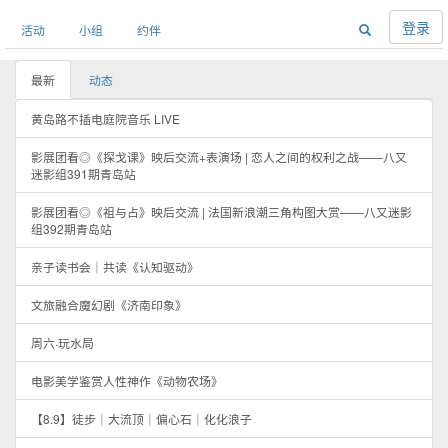
登录
活动
小组
约伴
最新
动态
黄岛路不插电庭院音乐 LIVE
影展团看◎《探戈课》映后交流+表演场 | 恋人之间的权利之战——八又
迷影组391期青岛站
影展团看◎《祖与占》映后交流 | 法国新浪潮三角构图大赏——八又迷影
组392期青岛站
亲子读书会｜共读《认知驱动》
文旅融合魔幻剧《济南印象》
周六·玩水局
电影美学鉴赏人性神作《动物农场》
【8.9】徒步｜大流顶｜偏心石｜化化浪子