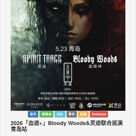
音乐
演唱会
乐队
青年
巡演
livehouse
2026「血迹+」Bloody Woods&灵迹联合巡演
青岛站