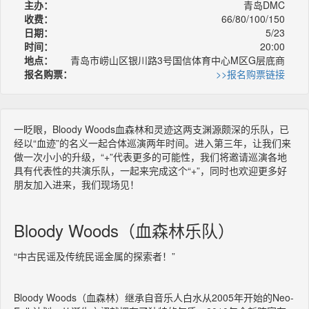
主办：
青岛DMC
收费：
66/80/100/150
日期：
5/23
时间：
20:00
地点：
青岛市崂山区银川路3号国信体育中心M区G层底商
报名购票：
>>报名购票链接
一眨眼，Bloody Woods血森林和灵迹这两支渊源颇深的乐队，已
经以“血迹”的名义一起合体巡演两年时间。进入第三年，让我们来
做一次小小的升级，“+”代表更多的可能性，我们将邀请巡演各地
具有代表性的共演乐队，一起来完成这个“+”，同时也欢迎更多好
朋友加入进来，我们现场见！
Bloody Woods（血森林乐队）
“中古民谣及传统民谣金属的探索者！”
Bloody Woods（血森林）继承自音乐人白水从2005年开始的Neo-