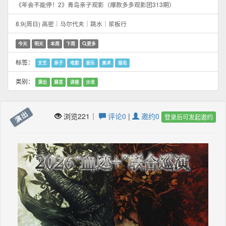
《年会不能停！2》青岛亲子观影（爆款多多观影团313期）
8.9(周日) 高密｜马尔代夫｜跳水｜浆板行
今天
明天
本周
下周
更多
标签：
文艺
亲子
电影
音乐
美术
报名
类别：
演出
展览
讲座
沙龙
演出
浏览221｜
评论0
|
邀约0
登录后可发起邀约