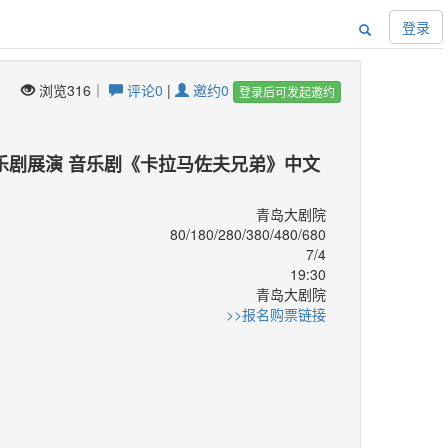
登录
浏览316｜
评论0
|
邀约0
登录后可发起邀约
乐剧展演 音乐剧《卡拉马佐夫兄弟》中文
青岛大剧院
80/180/280/380/480/680
7/4
19:30
青岛大剧院
：
>>报名购票链接