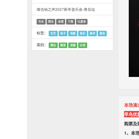
维也纳之声2027新年音乐会-青岛站
今天
明天
本周
下周
更多
标签：
文艺
亲子
电影
音乐
美术
报名
类别：
演出
展览
讲座
沙龙
本场演
早鸟优惠
购票及
1、本