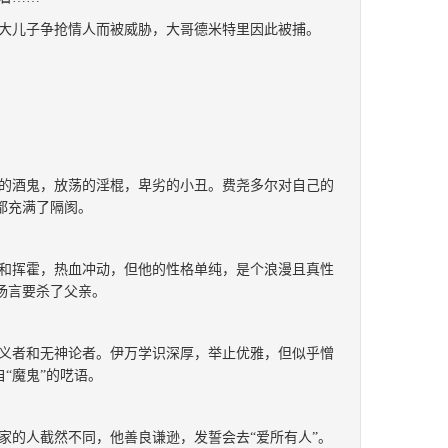
大儿子争抢情人而被威胁，大哥德米特里因此被捕。
的酒鬼，放荡的淫棍，卑劣的小丑。费尧多尔对自己的
都充满了隔阂。
和挥霍，热血冲动，但他的性格单纯，是个浪漫且真性
扬言要杀了父亲。
义者和无神论者。伊万学识深厚，举止优雅，但似乎憎
“魔鬼”的呓语。
家的人截然不同，他善良谦逊，发誓会去“爱所有人”。