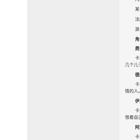
某
法
源
角
费
卡
几个儿
德
卡
情的人
伊
卡
恨着自
阿
卡