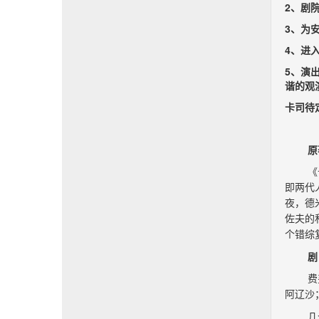
2、剧
3、为
4、进
5、演
谐的观
卡司待
原
《
即两代
夜，德
佐夫的
个错综
剧
费
阿辽沙
几