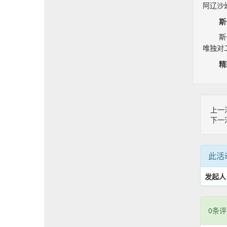
阿辽沙
斯
斯
唯独对
精
上一
下一
此活
发起人
0条评