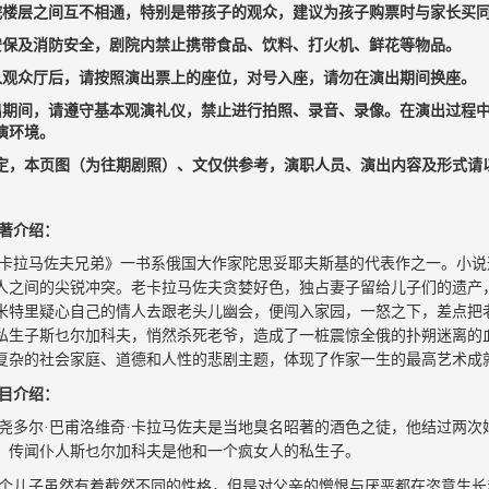
院楼层之间互不相通，特别是带孩子的观众，建议为孩子购票时与家长买
安保及消防安全，剧院内禁止携带食品、饮料、打火机、鲜花等物品。
入观众厅后，请按照演出票上的座位，对号入座，请勿在演出期间换座。
出期间，请遵守基本观演礼仪，禁止进行拍照、录音、录像。在演出过程
演环境。
定，本页图（为往期剧照）、文仅供参考，演职人员、演出内容及形式请
著介绍：
卡拉马佐夫兄弟》一书系俄国大作家陀思妥耶夫斯基的代表作之一。小说
人之间的尖锐冲突。老卡拉马佐夫贪婪好色，独占妻子留给儿子们的遗产
米特里疑心自己的情人去跟老头儿幽会，便闯入家园，一怒之下，差点把
私生子斯乜尔加科夫，悄然杀死老爷，造成了一桩震惊全俄的扑朔迷离的
复杂的社会家庭、道德和人性的悲剧主题，体现了作家一生的最高艺术成
目介绍：
尧多尔·巴甫洛维奇·卡拉马佐夫是当地臭名昭著的酒色之徒，他结过两
；传闻仆人斯乜尔加科夫是他和一个疯女人的私生子。
个儿子虽然有着截然不同的性格，但是对父亲的憎恨与厌恶都在恣意生长