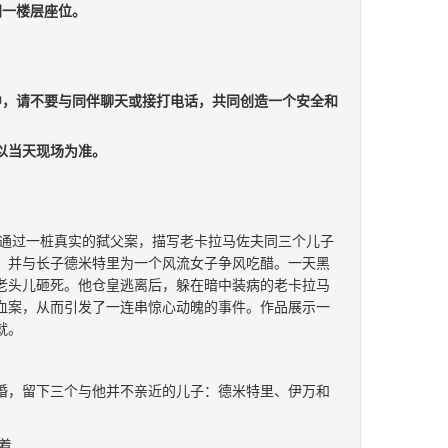
同一楼层座位。
中，请不要与同伴聊天或接打电话，共同创造一个安全和
以当天现场为准。
通过一桩真实的弑父案，描写老卡拉马佐夫同三个儿子
，并与长子德米特里为一个风流女子争风吃醋。一天黑
老头儿砸死。他仓皇逃离后，躲在暗中装病的老卡拉马
血案，从而引发了一连串惊心动魄的事件。作品展示一
就。
次婚，留下三个与他并不亲近的儿子：德米特里、伊万和
着……