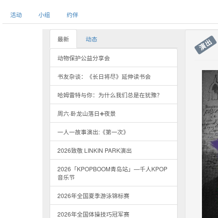
活动
小组
约伴
最新
动态
演出
动物保护公益分享会
书友杂谈：《长日将尽》延伸读书会
哈姆雷特与你：为什么我们总是在犹豫？
周六·卧龙山落日➕夜景
一人一故事演出:《第一次》
2026致敬 LINKIN PARK演出
2026「KPOPBOOM青岛站」—千人KPOP
音乐节
2026年全国夏季游泳锦标赛
2026年全国体操技巧冠军赛