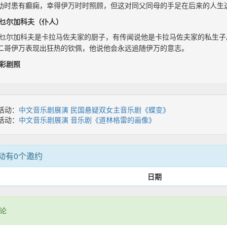
幼时患有癫痫，幸得伊万时时照顾，但这对同父同母的手足在后来的人生
乜尔加科夫（仆人）
乜尔加科夫是卡拉马佐夫家的厨子，有传闻说他是卡拉马佐夫家的私生子
二哥伊万表现出狂热的钦佩，他说他会永远追随伊万的意志。
彩剧照
活动：
中文音乐剧展演 民国悬疑双女主音乐剧《蝶变》
活动：
中文音乐剧展演 音乐剧《道林格雷的画像》
动有0个邀约
日期
论