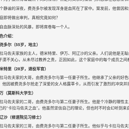
个静谧的深夜，费尧多尔被发现浑身是血死在了家中。案发前，他曾因和
庭即将做出审判，真相究竟如何？
自血脉深处的风暴，即将席卷每一个人。
色介绍：
尧多尔（55岁，地主）
拉马佐夫家族的主人，德米特里、伊万、阿辽沙的父亲。人们说他是无耻
子漠不关心，从未尽过教养之责，正因如此，这个家庭中的每个成员之间
米特里（28岁，退役军官）
拉马佐夫家的大哥，由费尧多尔与第一任妻子所生。他继承了父亲的好色
。他因被费尧多尔抢走了深爱的女人格露莘卡，从而引发了激烈的冲突并
万（莫斯科大学生）
拉马佐夫家的二哥，由费尧多尔与第二任妻子所生。他是个冷静的理性主
己的“卡拉马佐夫之血”。他虽然坚信自己的理论，但也时不时会幻听到来自
辽沙（修道院见习修士）
拉马佐夫家的三哥，由费尧多尔与第二任妻子所生。他似乎与卡拉马佐夫