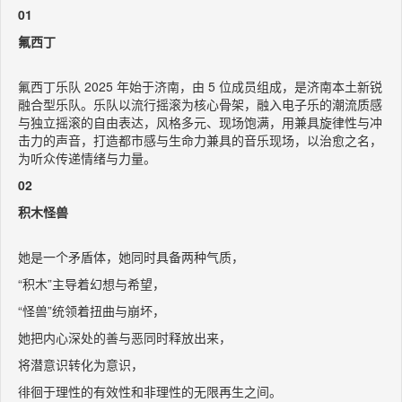
01
氟西丁
氟西丁乐队 2025 年始于济南，由 5 位成员组成，是济南本土新锐
融合型乐队。乐队以流行摇滚为核心骨架，融入电子乐的潮流质感
与独立摇滚的自由表达，风格多元、现场饱满，用兼具旋律性与冲
击力的声音，打造都市感与生命力兼具的音乐现场，以治愈之名，
为听众传递情绪与力量。
02
积木怪兽
她是一个矛盾体，她同时具备两种气质，
“积木”主导着幻想与希望，
“怪兽”统领着扭曲与崩坏，
她把内心深处的善与恶同时释放出来，
将潜意识转化为意识，
徘徊于理性的有效性和非理性的无限再生之间。