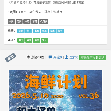
《年会不能停！2》青岛亲子观影（爆款多多观影团313期）
8.9(周日) 高密｜马尔代夫｜跳水｜浆板行
今天
明天
本周
下周
更多
标签：
文艺
亲子
电影
音乐
美术
报名
类别：
演出
展览
讲座
沙龙
演出
浏览162｜
评论0
|
邀约0
登录后可发起邀约