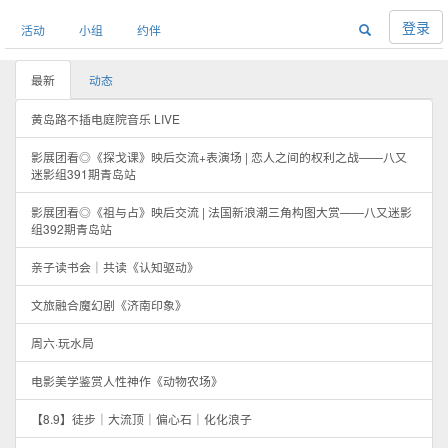
登录
活动
小组
约伴
最新
动态
黄岛路不插电庭院音乐 LIVE
影展团看◎《探戈课》映后交流+表演场 | 恋人之间的权利之战——八又
迷影组391期青岛站
影展团看◎《祖与占》映后交流 | 法国新浪潮三角构图大赏——八又迷影
组392期青岛站
亲子读书会｜共读《认知驱动》
文旅融合魔幻剧《济南印象》
周六·玩水局
电影美学鉴赏人性神作《动物农场》
【8.9】徒步｜大流顶｜偏心石｜化化浪子