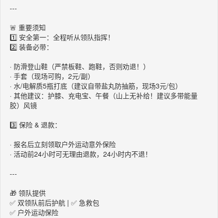
---
🚨 重要须知
1️⃣ 安全第一：全程听从领队指挥！
2️⃣ 装备必带：
· 防滑登山鞋（严禁板鞋、跑鞋，否则劝退！）
· 手套（现场可购，2元/副）
· 水/电解质5瓶打底（建议自带盐丸防抽筋，现场3元/包）
· 其他建议：护膝、充电宝、午餐（山上无补给！建议多带能量
胶）风镜
3️⃣ 保险 & 退款：
· 报名后立刻领取户外运动意外保险
· 活动前24小时可无理由退款，24小时内不退！
---
🎁 领队提供
✅ 双领队前后护航 | ✅ 急救包
✅ 户外运动保险