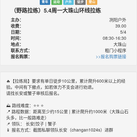
青年
运动
户外
徒步
登山
（野路拉练）5.4周一大珠山环线拉练
主办：
冽阳户外
收费：
39.00
日期：
5/4
时间：
08:30-16:30
地点：
大珠山
联系方式：
粗门小程序
报名购票：
>>报名购票链接
🔥【拉练局】要求有单日徒步10公里，累计爬升600米以上的经
验。中间有下撤点，如若体力不支会进行劝退。
请找长安或蟹子审核后报名。
⛰️ 路线难度：⭐⭐ ⭐
📍 路程数据：距离至少约15公里 | 累计爬升约1000米（大珠山石
头多，比一般路难走）
📌 领队： 长安|饺子 | 蟹子
📱 报名方式：截图私聊领队长安（changan1024s）进群