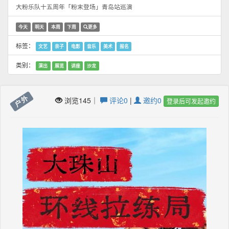
大粉乐队十五周年「粉末登场」青岛站巡演
今天
明天
本周
下周
更多
标签：
文艺
亲子
电影
音乐
美术
报名
类别：
演出
展览
讲座
沙龙
户外
浏览145｜
评论0
|
邀约0
登录后可发起邀约