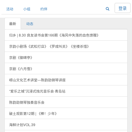
登录
活动
小组
约伴
最新
动态
归乡 | 8.30 良友读书会第166期《海风中失落的血色馈赠》
京韵小剧场《武松打店》《罗成叫关》《坐楼杀惜》
京剧《御碑亭》
京剧《六月雪》
崂山文化艺术讲堂—陈韵劼钢琴讲座
“爱乐之城”沉浸式烛光音乐会·青岛站
陈韵劼钢琴独奏音乐会
破土观影第12期 | 《棒！少年》
海鲜计划VOL.39