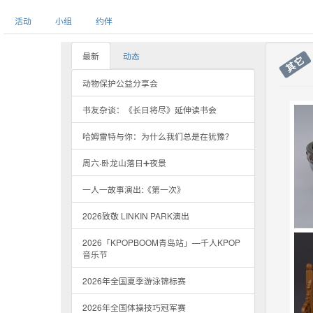
活动
小组
约伴
最新
动态
其它
动物保护公益分享会
书友杂谈：《长日将尽》延伸读书会
哈姆雷特与你：为什么我们总是在犹豫？
周六·卧龙山落日➕夜景
一人一故事演出:《第一次》
2026致敬 LINKIN PARK演出
2026「KPOPBOOM青岛站」—千人KPOP
音乐节
2026年全国夏季游泳锦标赛
2026年全国体操技巧冠军赛