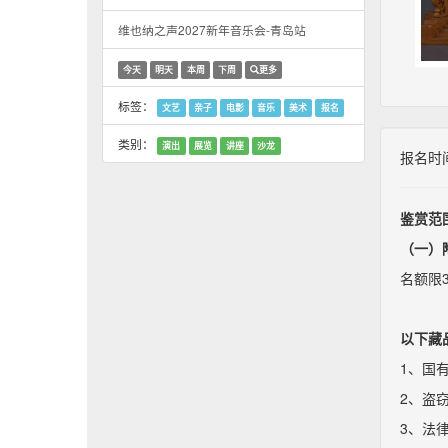
维也纳之声2027新年音乐会-青岛站
今天
明天
本周
下周
更多
标签：
文艺
亲子
电影
音乐
美术
报名
类别：
演出
展览
讲座
沙龙
报名时间： 
鉴赏范
（一）
名额限
以下藏
1、国
2、盗
3、法