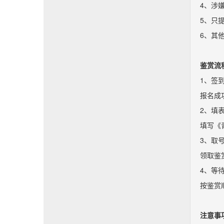
4、涉
5、只
6、其
鉴赏流
1、签
报名成
2、填
填写《
3、取
领取鉴
4、等
按鉴赏
注意事