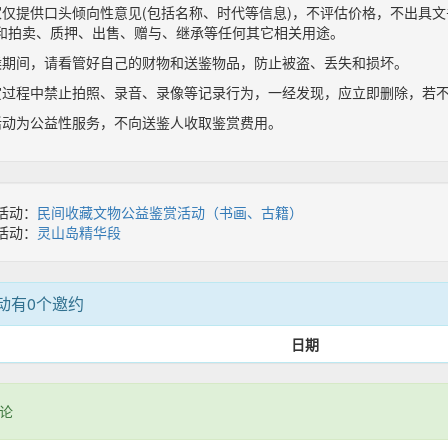
家仅提供口头倾向性意见(包括名称、时代等信息)，不评估价格，不出具
和拍卖、质押、出售、赠与、继承等任何其它相关用途。
候期间，请看管好自己的财物和送鉴物品，防止被盗、丢失和损坏。
赏过程中禁止拍照、录音、录像等记录行为，一经发现，应立即删除，若
活动为公益性服务，不向送鉴人收取鉴赏费用。
活动：
民间收藏文物公益鉴赏活动（书画、古籍）
活动：
灵山岛精华段
动有0个邀约
日期
论