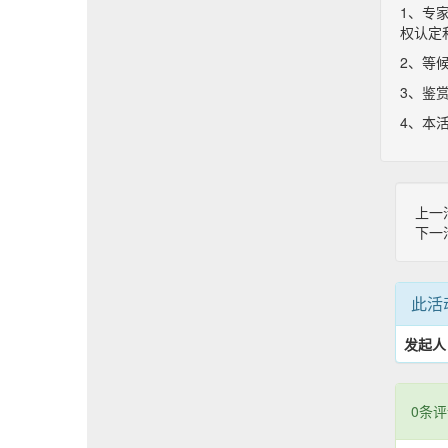
1、专
权认定
2、等
3、鉴
4、本
上一
下一
此活
发起人
0条评