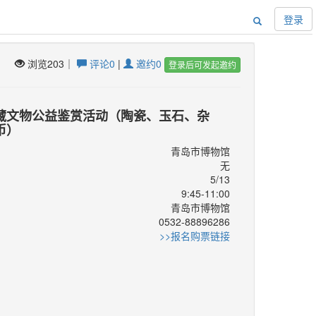
登录
浏览203｜
评论0
|
邀约0
登录后可发起邀约
藏文物公益鉴赏活动（陶瓷、玉石、杂
币）
青岛市博物馆
无
5/13
9:45-11:00
青岛市博物馆
：
0532-88896286
：
>>报名购票链接