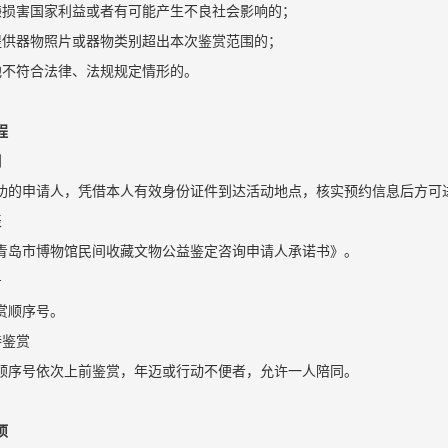
嫌损害国家利益或者有可能产生不良社会影响的；
提供器物照片或器物类别超出本次鉴赏范围的；
他不符合法律、法规规定情形的。
程
到
功的申请人，凭借本人有效身份证件到达活动地点，核实预约信息后方可
表
青岛市博物馆民间收藏文物公益鉴定咨询申请人承诺书》。
号
赏顺序号。
待鉴赏
顺序号依次上前鉴赏，年迈或行动不便者，允许一人陪同。
项