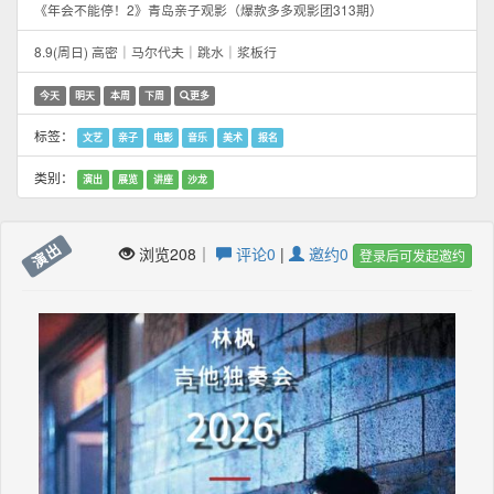
《年会不能停！2》青岛亲子观影（爆款多多观影团313期）
8.9(周日) 高密｜马尔代夫｜跳水｜浆板行
今天
明天
本周
下周
更多
标签：
文艺
亲子
电影
音乐
美术
报名
类别：
演出
展览
讲座
沙龙
演出
浏览208｜
评论0
|
邀约0
登录后可发起邀约