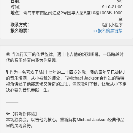
日期：
5/9
时间：
19:10-21:00
地点：
青岛市市南区闽江路2号国华大厦B座10楼1003B-1000
室
联系方式：
粗门小程序
报名购票：
>>报名购票链接
🤩 当流行天王的传世旋律，遇上电吉他的炽烈嘶吼，一场跨越时
代的音乐盛宴由我为你呈现。
🎙️ 作为一名喜欢了MJ十七年的二十四岁的我，我的童年早已被MJ
的音乐填满。从小被我的师父，与Michael Jackson合作过的独特
视角讲述了他那悲惨又传奇的过往，深深吸引了我，让我从小下定
决心要为音乐奉献一生。
———
📯【聆听新体验】
本场独奏会，以吉他为核心，重新解构Michael Jackson经典作品
里的灵魂音符。