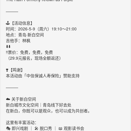
———
🕹️【活动信息】
时间：2026-5-9（周六）19:10～21:00
地点：青岛·新白空间
吉他手：林枫
⬇️⬇️
‼️票价：免费，免费，免费
（29.9元报名，现场全额返还）
❣️【鸣谢】
本活动由「中信保诚人寿保险」赞助支持
———
☁️ 关于新白空间
新白城市文化空间｜青岛线下好去处
在新白，你既可以是观众，也可以成为共创者。
这里有丰富活动：
🎭 即兴戏剧 ｜ 🎤 脱口秀 ｜ 📖 观影读书会