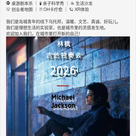
🕵️ 桌游剧本杀 ｜ 🧪 亲子科学秀 ｜ ☕ 生活沙龙
💡 创业者地图 ｜ 🃏 OH卡疗愈 ｜ 🪐 XR体验
我们是岛城青年的线下乌托邦，温暖、文艺、真诚、好玩儿。
我们是理想生活的实验室，也是城市里的灵感发生地。
欢迎加入我们，在城市里打开新的自己！