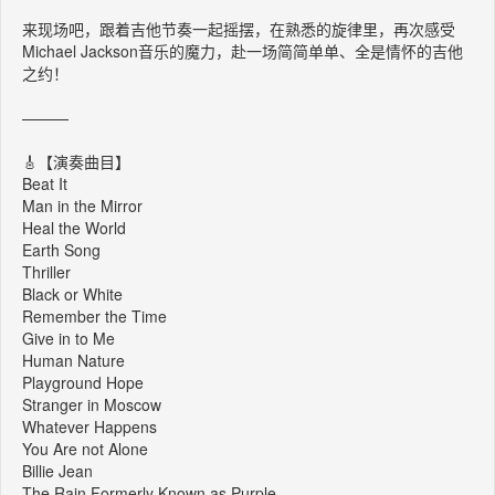
来现场吧，跟着吉他节奏一起摇摆，在熟悉的旋律里，再次感受
Michael Jackson音乐的魔力，赴一场简简单单、全是情怀的吉他
之约！
———
🎸【演奏曲目】
Beat It
Man in the Mirror
Heal the World
Earth Song
Thriller
Black or White
Remember the Time
Give in to Me
Human Nature
Playground Hope
Stranger in Moscow
Whatever Happens
You Are not Alone
Billie Jean
The Rain Formerly Known as Purple