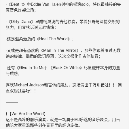
·《Beat It》中Eddie Van Halen封神的摇滚solo，将以最纯粹的失
真音色炸裂全场；
·《Dirty Diana》里酣畅淋漓的吉他独奏，带着狂野与深情交织的
张力，用琴弦诉说无尽情绪；
·还是温柔治愈的《Heal The World》；
·又或是超有态度的《Man In The Mirror》，那些你跟着唱过无数
遍的旋律、熟悉的歌词段落，这次全都化作吉他弦音；
·还有《Give In To Me》《Black Or White》尽显旋律本身的力量
与质感。
喜欢Michael Jackson和吉他的朋友，这场演出千万别错过！！ 简
直双厨狂喜呀！！
———
🕴️【We Are the World】
这不是高冷的器乐演奏，就是一场属于MJ乐迷的音乐聚会，用吉
他陪大家重温那些刻在青春里的经典旋律。