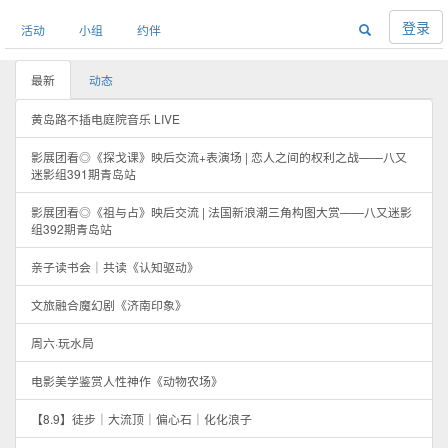
登录
活动
小组
约伴
最新
动态
黄岛路不插电庭院音乐 LIVE
影展团看◎《探戈课》映后交流+表演场 | 恋人之间的权利之战——八又
迷影组391期青岛站
影展团看◎《祖与占》映后交流 | 法国新浪潮三角构图大赏——八又迷影
组392期青岛站
亲子读书会｜共读《认知驱动》
文旅融合魔幻剧《济南印象》
周六·玩水局
电影美学鉴赏人性神作《动物农场》
【8.9】徒步｜大流顶｜偏心石｜化化浪子