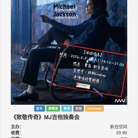
音乐
演唱会
青年
吉他
livehouse
《致敬传奇》MJ吉他独奏会
主办：
新白空间
收费：
29.90