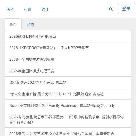
登录
活动
小组
约伴
最新
动态
2026致敬 LINKIN PARK演出
2026「KPOPBOOM青岛站」—千人KPOP音乐节
2026年全国夏季游泳锦标赛
2026年全国体操技巧冠军赛
维也纳之声2027新年音乐会-青岛站
“原来你也睡不着”周菲戈2026《24:01》巡回演唱会 青岛站
Norah英文脱口秀专场「Family Business」青岛站•SpicyComedy
2026青岛·大剧院艺术节·雅乐惠民8 《传承中的精致求索--新创小提琴协
奏作品音乐会》
2026青岛·大剧院艺术节 文心&连晨 小提琴与手风琴二重奏音乐会