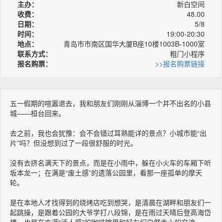
主办：
新白空间
收费：
48.00
日期：
5/8
时间：
19:00-20:30
地点：
青岛市市南区国华大厦B座10楼1003B-1000室
联系方式：
粗门小程序
报名购票：
>>报名购票链接
五一假期的喧嚣退去，我和朋友们刚刚从淄博一个并不出名的小县
城——桓台回来。
去之前，我也会犹豫：会不会错过耳熟能详的景点？小城市能“出
片”吗？但没想到过了一段很舒服的时光。
没有去挤名满天下的景点，而是在小雨中，躲在小火车的车厢下听
坂本龙一；在满是“废土感”的遗落公园里，看那一座孤单的摩天
轮。
是在本地人才找得到的烧烤店吃到想哭，是清晨在湖畔和朋友们一
起跳操，是跟着公园的大爷学打八段锦，是在雨过天晴后登高海岱
楼，也是在充满“活人感”的咖啡馆里和好友们自然走心的交流。