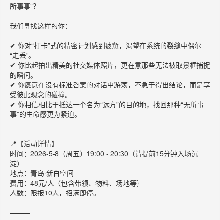
所事事”？
我们寻找这样的你：
✔ 你对“打卡”式的精密计划感到疲惫，渴望在系统的裂缝中偶尔
“走丢”。
✔ 你比起拍出精美的社交媒体照片，更在意那些无法被取景框捕捉
的瞬间。
✔ 你愿意在没有标准答案的对话中游荡，不急于得出结论，而是享
受彼此观念的碰撞。
✔ 你相信相比于抵达一个名为“远方”的目的地，找回那种“无所事
事”的生命感更为紧迫。
———
📍【活动详情】
时间：2026-5-8（周五）19:00 - 20:30（请提前15分钟入场沉
淀）
地点：青岛·新白空间
费用：48元/人（包含带领、物料、场地等）
人数：限报10人，招满即停。
———