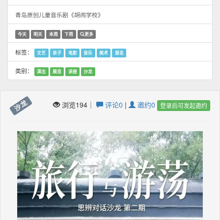
青岛原创儿童音乐剧《胡闹学校》
今天
明天
本周
下周
更多
标签：
文艺
亲子
电影
音乐
美术
报名
类别：
演出
展览
讲座
沙龙
沙龙
浏览194｜
评论0
|
邀约0
登录后可发起邀约