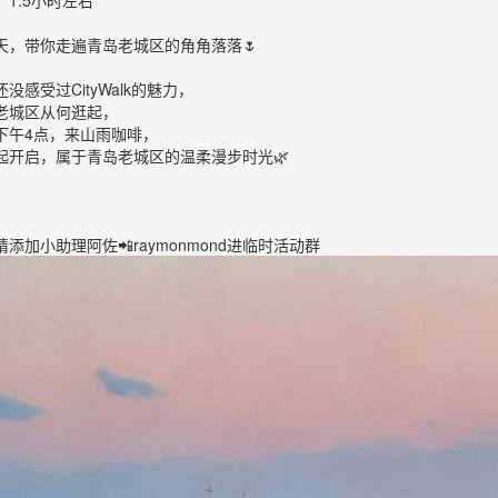
1.5小时左右
天，带你走遍青岛老城区的角角落落🌷
没感受过CityWalk的魅力，
老城区从何逛起，
下午4点，来山雨咖啡，
起开启，属于青岛老城区的温柔漫步时光🌿
添加小助理阿佐📲raymonmond进临时活动群