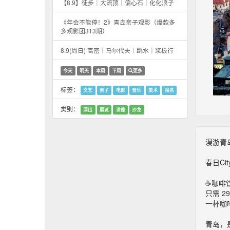
【8.9】徒步｜大流顶｜偏心石｜化化浪子
《年会不能停！2》青岛亲子观影（爆款多
多观影团313期）
8.9(周日) 高密｜马尔代夫｜跳水｜浆板行
今天
明天
本周
下周
更多
标签：
文艺
亲子
电影
音乐
美术
报名
类别：
演出
展览
讲座
沙龙
漫游青岛
春日Ci
☕咖啡
只需 29
一杯咖
青岛，是