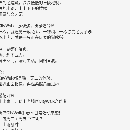
异的老建筑，高高低低的丘陵地貌，
曲的小路，上上下下的楼梯，
围感与文艺范。
ityWalk，是偶遇，也是治愈💛
一秒，就遇见一簇花🌷、一棵树、一栋漂亮老房子🏠、
趣小店，或是一只正在玩耍的猫咪🐱
每一刻都在治愈，
虑、卸下压力，
留出空间，浸润生活，回归自我。
会！
ityWalk都是独一无二的体验，
世界正面相遇，再温柔擦肩而过🌿
暖花开🌸
出家门，踏上老城区CityWalk之路啦。
岛CityWalk】春季日常活动来袭！
：每周二至周五 下午4点
合：山雨咖啡