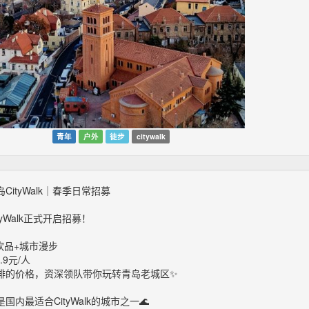
青年
户外
徒步
citywalk
CityWalk｜春季日常招募
tyWalk正式开启招募！
饮品+城市漫步
.9元/人
啡的价格，资深领队带你玩转青岛老城区✨
国内最适合CityWalk的城市之一🌊