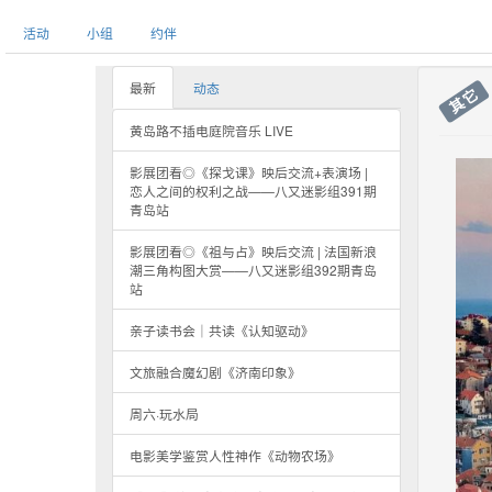
活动
小组
约伴
最新
动态
其它
黄岛路不插电庭院音乐 LIVE
影展团看◎《探戈课》映后交流+表演场 |
恋人之间的权利之战——八又迷影组391期
青岛站
影展团看◎《祖与占》映后交流 | 法国新浪
潮三角构图大赏——八又迷影组392期青岛
站
亲子读书会｜共读《认知驱动》
文旅融合魔幻剧《济南印象》
周六·玩水局
电影美学鉴赏人性神作《动物农场》