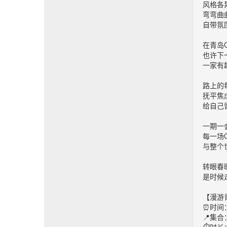
风格各
弯弯曲
自带氛
在青岛C
也许下
一家有
路上的
抚平焦
给自己
一期一
每一场C
与整个
转眼春
是时候走
【漫游青
⏰时间
📍集