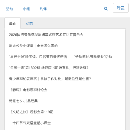
登录
活动
小组
约伴
最新
动态
2026国际音乐沉浸周闭幕式暨艺术家回家音乐会
周末公益小课堂｜电是怎么来的
“星光书伴”晚阅读：民俗节日情怀感悟——“诗韵流长·节味绵长”活动
“每周一讲”第1802讲:杨双雨《职场有礼，行稳致远》
青少年辩论表演赛｜拿孩子作对比，是激励还是伤害？
《春晖》电影思辨讨论会
诗意七夕·共品经典
《文明之旅》观影会第119期
二十四节气双语童话小课堂