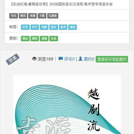
【乐动红墙·暑期音乐季】2026国际音乐沉浸周·美术馆专场音乐会
今天
明天
本周
下周
更多
标签：
文艺
亲子
电影
音乐
美术
报名
类别：
演出
展览
讲座
沙龙
沙龙
浏览169｜
评论0
|
邀约0
登录后可发起邀约