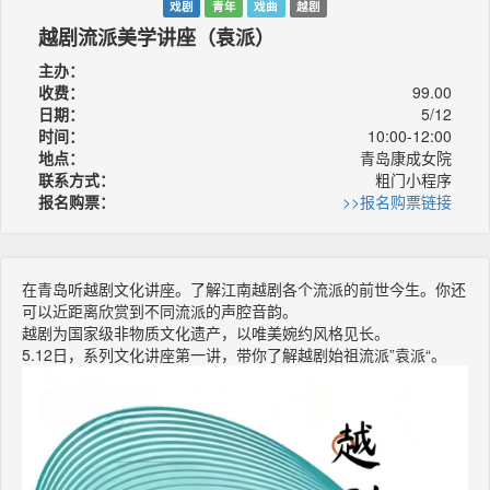
戏剧
青年
戏曲
越剧
越剧流派美学讲座（袁派）
主办：
收费：
99.00
日期：
5/12
时间：
10:00-12:00
地点：
青岛康成女院
联系方式：
粗门小程序
报名购票：
>>报名购票链接
在青岛听越剧文化讲座。了解江南越剧各个流派的前世今生。你还
可以近距离欣赏到不同流派的声腔音韵。
越剧为国家级非物质文化遗产，以唯美婉约风格见长。
5.12日，系列文化讲座第一讲，带你了解越剧始祖流派”袁派“。