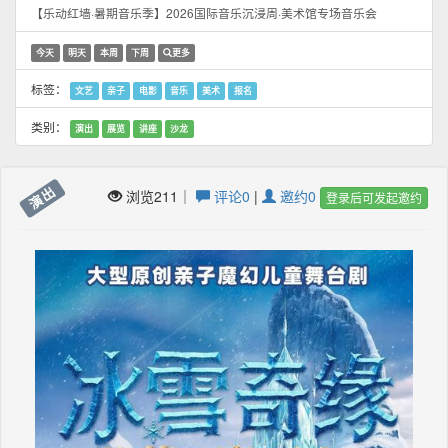
【乐动红墙·暑期音乐季】2026国际音乐沉浸周·美术馆专场音乐会
今天
明天
本周
下周
更多
标签：
文艺
亲子
电影
音乐
美术
报名
类别：
演出
展览
讲座
沙龙
演出
浏览211｜
评论0
|
邀约0
登录后可发起邀约