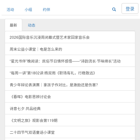
登录
活动
小组
约伴
最新
动态
2026国际音乐沉浸周闭幕式暨艺术家回家音乐会
周末公益小课堂｜电是怎么来的
“星光书伴”晚阅读：民俗节日情怀感悟——“诗韵流长·节味绵长”活动
“每周一讲”第1802讲:杨双雨《职场有礼，行稳致远》
青少年辩论表演赛｜拿孩子作对比，是激励还是伤害？
《春晖》电影思辨讨论会
诗意七夕·共品经典
《文明之旅》观影会第119期
二十四节气双语童话小课堂