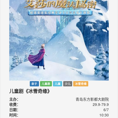
亲子
儿童剧
儿童
少儿
冰雪奇缘
儿童剧《冰雪奇缘》
主办：
青岛东方影都大剧院
收费：
29.9-79.9
日期：
6/7
时间：
10:30