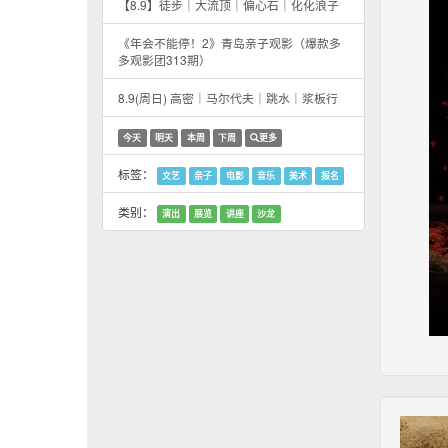
【8.9】徒步｜大流顶｜偏心石｜化化浪子
《年会不能停！2》青岛亲子观影（爆款多
多观影团313期）
8.9(周日) 高密｜马尔代夫｜跳水｜浆板行
今天
明天
本周
下周
更多
标签：
文艺
亲子
电影
音乐
美术
报名
类别：
演出
展览
讲座
沙龙