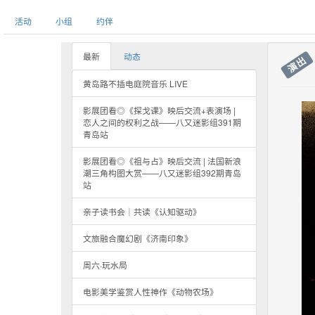
活动
小组
约伴
最新
动态
演出
黄岛路不插电庭院音乐 LIVE
影展团看◎《探戈课》映后交流+表演场 |
恋人之间的权利之战——八又迷影组391期
青岛站
影展团看◎《祖与占》映后交流 | 法国新浪
潮三角构图大赏——八又迷影组392期青岛
站
亲子读书会｜共读《认知驱动》
文旅融合魔幻剧《济南印象》
周六·玩水局
电影美学鉴赏人性神作《动物农场》