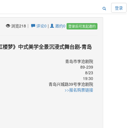
登录
浏览218｜
评论0
|
邀约0
登录后可发起邀约
红楼梦》中式美学全景沉浸式舞台剧-青岛
青岛市李沧剧院
89-239
8/23
19:30
青岛兴城路39号李沧剧院
：
>>报名购票链接