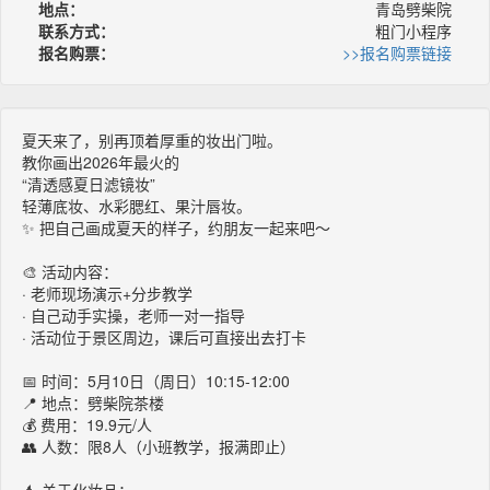
地点：
青岛劈柴院
联系方式：
粗门小程序
报名购票：
>>报名购票链接
夏天来了，别再顶着厚重的妆出门啦。
教你画出2026年最火的
“清透感夏日滤镜妆”
轻薄底妆、水彩腮红、果汁唇妆。
✨ 把自己画成夏天的样子，约朋友一起来吧～
🎨 活动内容：
· 老师现场演示+分步教学
· 自己动手实操，老师一对一指导
· 活动位于景区周边，课后可直接出去打卡
📅 时间：5月10日（周日）10:15-12:00
📍 地点：劈柴院茶楼
💰 费用：19.9元/人
👥 人数：限8人（小班教学，报满即止）