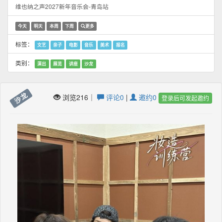
维也纳之声2027新年音乐会-青岛站
今天
明天
本周
下周
更多
标签：
文艺
亲子
电影
音乐
美术
报名
类别：
演出
展览
讲座
沙龙
沙龙
浏览216｜
评论0
|
邀约0
登录后可发起邀约