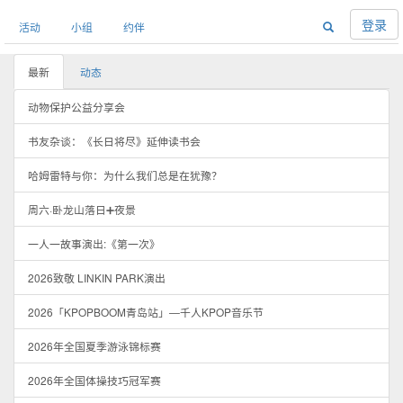
登录
活动
小组
约伴
最新
动态
动物保护公益分享会
书友杂谈：《长日将尽》延伸读书会
哈姆雷特与你：为什么我们总是在犹豫？
周六·卧龙山落日➕夜景
一人一故事演出:《第一次》
2026致敬 LINKIN PARK演出
2026「KPOPBOOM青岛站」—千人KPOP音乐节
2026年全国夏季游泳锦标赛
2026年全国体操技巧冠军赛