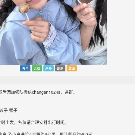
青年
运动
户外
徒步
登山
后添加领队微信changan1024s，进群。
饺子 蟹子
0准时出发，各位请合理安排出行时间。
小白 及小白进阶⭐全程约6公里，累计爬升约400米