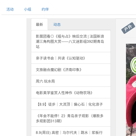
活动
小组
约伴
最新
动态
户外
影展团看◎《祖与占》映后交流 | 法国新浪
潮三角构图大赏——八又迷影组392期青岛
站
亲子读书会｜共读《认知驱动》
文旅融合魔幻剧《济南印象》
周六·玩水局
电影美学鉴赏人性神作《动物农场》
【8.9】徒步｜大流顶｜偏心石｜化化浪子
《年会不能停！2》青岛亲子观影（爆款多
多观影团313期）
8.9(周日) 高密｜马尔代夫｜跳水｜浆板行