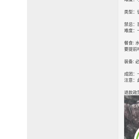
类型：
禁忌：
难度：
餐食:
要提前
装备:
成团：
注意：
退款政