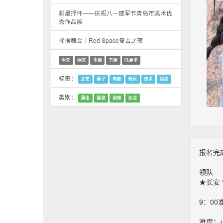
彩墨抒怀——庆祝八一建军节青岛市美术优
秀作品展
摇摆舞会｜Red Space复古之夜
今天
明天
本周
下周
更多
标签：
文艺
亲子
电影
音乐
美术
报名
类别：
演出
展览
讲座
沙龙
报名完成
领队
★长安 
9：0
难度：