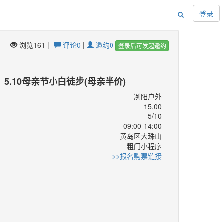
登录
浏览161｜
评论0
|
邀约0
登录后可发起邀约
5.10母亲节小白徒步(母亲半价)
冽阳户外
15.00
5/10
09:00-14:00
黄岛区大珠山
：
粗门小程序
：
>>报名购票链接