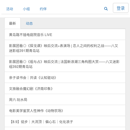
登录
活动
小组
约伴
最新
动态
黄岛路不插电庭院音乐 LIVE
影展团看◎《探戈课》映后交流+表演场 | 恋人之间的权利之战——八又
迷影组391期青岛站
影展团看◎《祖与占》映后交流 | 法国新浪潮三角构图大赏——八又迷影
组392期青岛站
亲子读书会｜共读《认知驱动》
文旅融合魔幻剧《济南印象》
周六·玩水局
电影美学鉴赏人性神作《动物农场》
【8.9】徒步｜大流顶｜偏心石｜化化浪子