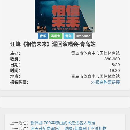
音乐
演唱会
青年
livehouse
汪峰《相信未来》巡回演唱会-青岛站
主办：
青岛市体育中心国信体育馆
收费：
380-980
日期：
8/29
时间：
19:30
地点：
青岛市体育中心国信体育馆
报名购票：
>>报名购票链接
上一活动：
新体验 700年崂山武术走进名人故居
下一活动：
海天茂免费演出： 说唱+新喜剧 | 还送礼物