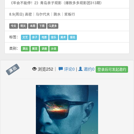
《年会不能停！2》青岛亲子观影（爆款多多观影团313期）
8.9(周日) 高密｜马尔代夫｜跳水｜浆板行
今天
明天
本周
下周
更多
标签：
文艺
亲子
电影
音乐
美术
报名
类别：
演出
展览
讲座
沙龙
演出
浏览252｜
评论0
|
邀约0
登录后可发起邀约