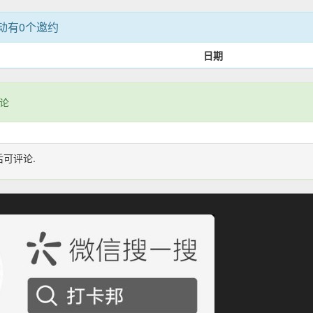
动有0个邀约
日期
论
后可评论.