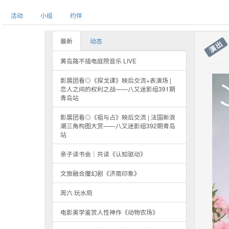
活动
小组
约伴
最新
动态
演出
黄岛路不插电庭院音乐 LIVE
影展团看◎《探戈课》映后交流+表演场 |
恋人之间的权利之战——八又迷影组391期
青岛站
影展团看◎《祖与占》映后交流 | 法国新浪
潮三角构图大赏——八又迷影组392期青岛
站
亲子读书会｜共读《认知驱动》
文旅融合魔幻剧《济南印象》
周六·玩水局
电影美学鉴赏人性神作《动物农场》