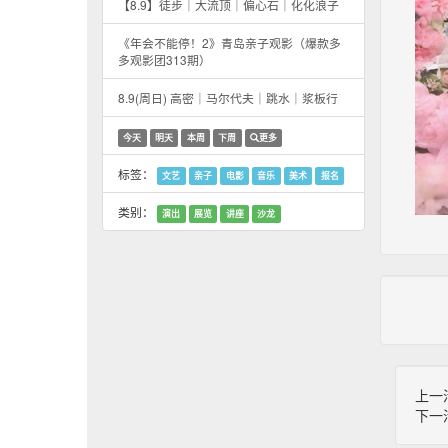
【8.9】徒步｜大流顶｜偏心石｜化化浪子
《年会不能停！2》青岛亲子观影（爆款多
多观影团313期）
8.9(周日) 高密｜马尔代夫｜跳水｜浆板行
今天
明天
本周
下周
更多
标签：
文艺
亲子
电影
音乐
美术
报名
类别：
演出
展览
讲座
沙龙
上一
下一