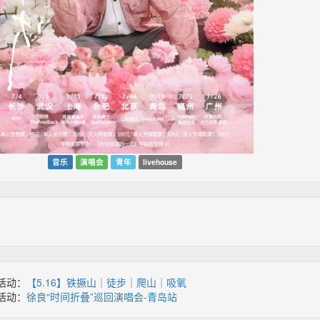
音乐
演唱会
青年
livehouse
活动：
【5.16】铁撅山｜徒步｜爬山｜吸氧
活动：
徐良“时间折叠”巡回演唱会-青岛站