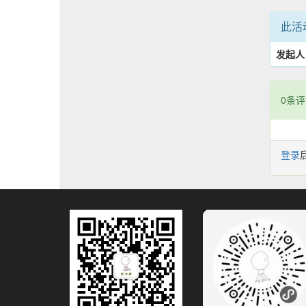
此活
发起人
0条评
登录