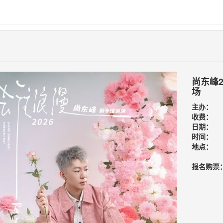
尚东峰
场
主办：
收费：
日期：
时间：
地点：
报名购票