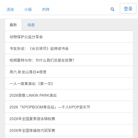
登录
活动
小组
约伴
最新
动态
动物保护公益分享会
书友杂谈：《长日将尽》延伸读书会
哈姆雷特与你：为什么我们总是在犹豫？
周六·卧龙山落日➕夜景
一人一故事演出:《第一次》
2026致敬 LINKIN PARK演出
2026「KPOPBOOM青岛站」—千人KPOP音乐节
2026年全国夏季游泳锦标赛
2026年全国体操技巧冠军赛