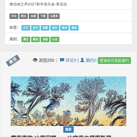
维也纳之声2027新年音乐会-青岛站
今天
明天
本周
下周
更多
标签：
文艺
亲子
电影
音乐
美术
报名
类别：
演出
展览
讲座
沙龙
展览
浏览250｜
评论0
|
邀约0
登录后可发起邀约
摄影