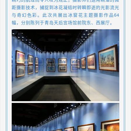
距摄影技术，捕捉到冰花凝结时转瞬即逝的光影流光
与奇幻色彩。此次共展出冰窗花主题摄影作品64
幅，分别陈列于青岛天后宫场馆前院东、西展厅。