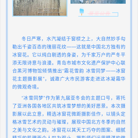
展览公告
冬日严寒，水汽凝结于窗棂之上，大自然妙手勾
勒出千姿百态的瑰丽花纹——这就是中国北方独有的
冰窗花。它以纯白剔透的身姿，为千家万户的严冬平
添无限诗意与浪漫。青岛市城市文化遗产保护中心联
合黑河博物馆倾情推出“霜花雪韵 冰雪同梦——冰窗
花主题摄影展”，诚邀广大市民游客走进这冰凝霜华
的微观奇境。
“冰雪同梦”作为第九届亚冬会的主题口号，寄托
了亚洲各国各地区共筑冰雪梦想的美好愿景。本次摄
影展以此立意，精选冰窗花微距摄影佳作，以镜头定
格冰雪艺术的灵动与璀璨，展现中国北方冬季的自然
之美与文化之韵。冰窗花以其天工巧夺的图案、细腻
精巧的肌理而令人叹为观止，摄影师们运用精湛的微