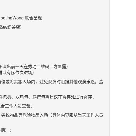
ShootingWong 联合呈现
青岛纺织谷店）
于演出前一天在秀动二维码上方显露）
序排队有序依次进场）
移动座位或将其搬入场内，避免观演时阻挡其他观演乐迷，造
件包裹、双肩包、斜挎包等建议在寄存处进行寄存；
配合工作人员查验；
、尖锐物品等危险物品入场（具体内容服从当天工作人员
子烟）；