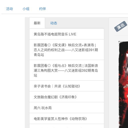
活动
小组
约伴
最新
动态
演出
黄岛路不插电庭院音乐 LIVE
影展团看◎《探戈课》映后交流+表演场 |
恋人之间的权利之战——八又迷影组391期
青岛站
影展团看◎《祖与占》映后交流 | 法国新浪
潮三角构图大赏——八又迷影组392期青岛
站
亲子读书会｜共读《认知驱动》
文旅融合魔幻剧《济南印象》
周六·玩水局
电影美学鉴赏人性神作《动物农场》