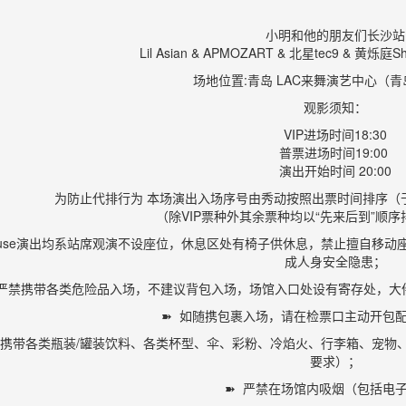
小明和他的朋友们长沙站
Lil Asian & APMOZART & 北星tec9 & 黄烁庭
场地位置:青岛 LAC来舞演艺中心（
观影须知：
VIP进场时间18:30
普票进场时间19:00
演出开始时间 20:00
为防止代排行为 本场演出入场序号由秀动按照出票时间排序（
（除VIP票种外其余票种均以“先来后到”顺
ehouse演出均系站席观演不设座位，休息区处有椅子供休息，禁止擅自
成人身安全隐患；
 严禁携带各类危险品入场，不建议背包入场，场馆入口处设有寄存处，大
➽ 如随携包裹入场，请在检票口主动开包
禁携带各类瓶装/罐装饮料、各类杯型、伞、彩粉、冷焰火、行李箱、宠物
要求）；
➽ 严禁在场馆内吸烟（包括电