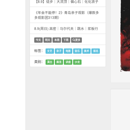
【8.9】徒步｜大流顶｜偏心石｜化化浪子
《年会不能停！2》青岛亲子观影（爆款多
多观影团313期）
8.9(周日) 高密｜马尔代夫｜跳水｜浆板行
今天
明天
本周
下周
更多
标签：
文艺
亲子
电影
音乐
美术
报名
类别：
演出
展览
讲座
沙龙