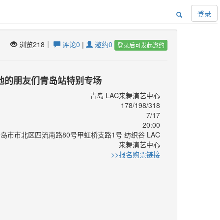
登录
浏览218｜
评论0
|
邀约0
登录后可发起邀约
他的朋友们青岛站特别专场
青岛 LAC来舞演艺中心
178/198/318
7/17
20:00
岛市市北区四流南路80号甲虹桥支路1号 纺织谷 LAC
来舞演艺中心
：
>>报名购票链接