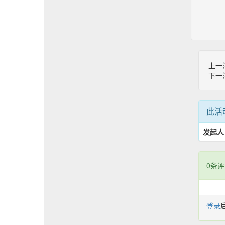
上一
下一
此活
发起人
0条评
登录