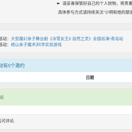
➽ 请妥善保管好自己的个人财物，将贵
具体参与方式请持续关注“小明和他的朋
活动：
大型魔幻亲子舞台剧《冰雪女王2·自然之灵》全国巡演•青岛站
活动：
崂山亲子魔术|科学实验游戏
动有0个邀约
日期
论
后可评论.