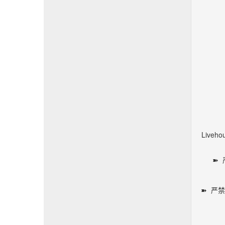
Liv
➽
➽ 严