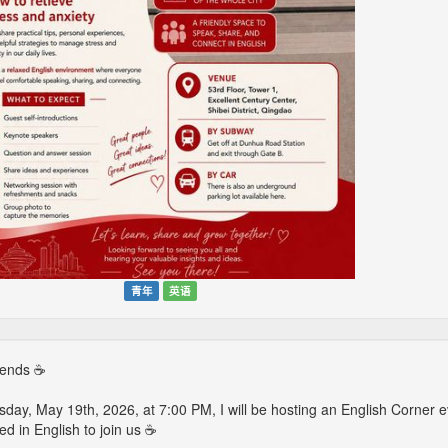
青年
英语
iends ☕
day, May 19th, 2026, at 7:00 PM, I will be hosting an English Corner e
ed in English to join us ☕