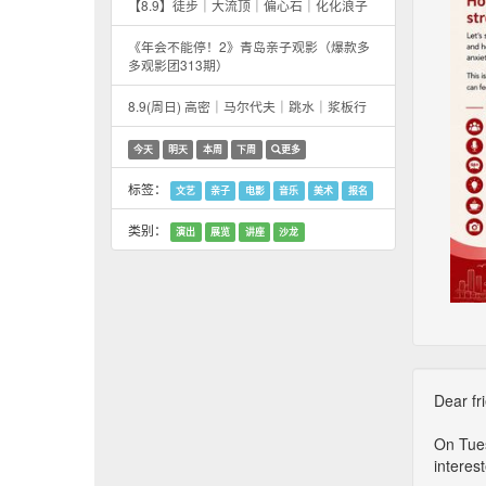
【8.9】徒步｜大流顶｜偏心石｜化化浪子
《年会不能停！2》青岛亲子观影（爆款多
多观影团313期）
8.9(周日) 高密｜马尔代夫｜跳水｜浆板行
今天
明天
本周
下周
更多
标签：
文艺
亲子
电影
音乐
美术
报名
类别：
演出
展览
讲座
沙龙
Dear fr
On Tues
interest