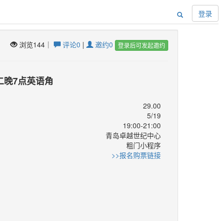
登录
浏览144｜
评论0
|
邀约0
登录后可发起邀约
周二晚7点英语角
29.00
5/19
19:00-21:00
青岛卓越世纪中心
：
粗门小程序
：
>>报名购票链接