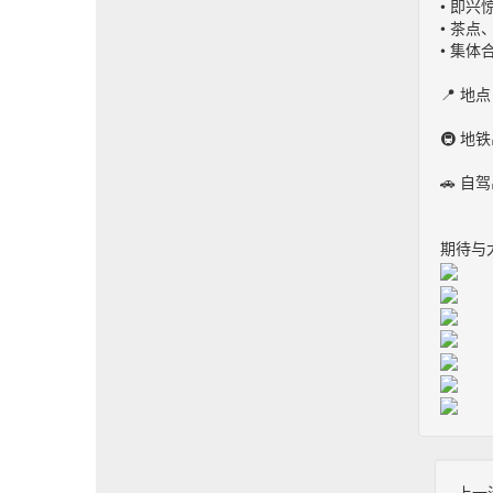
• 即兴
• 茶
• 集体
📍 
🚇 
🚗 
期待与
上一