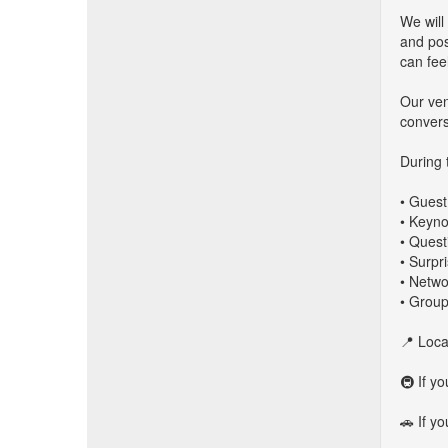
We will
and pos
can fee
Our ven
convers
During 
• Guest
• Keyno
• Quest
• Surpr
• Netwo
• Group
📍 Loca
🚇 If y
🚗 If y