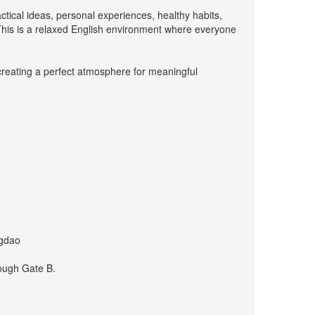
actical ideas, personal experiences, healthy habits,
 This is a relaxed English environment where everyone
 creating a perfect atmosphere for meaningful
ngdao
rough Gate B.