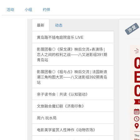
活动
小组
约伴
最新
动态
沙龙
黄岛路不插电庭院音乐 LIVE
影展团看◎《探戈课》映后交流+表演场 |
恋人之间的权利之战——八又迷影组391期
青岛站
影展团看◎《祖与占》映后交流 | 法国新浪
潮三角构图大赏——八又迷影组392期青岛
站
亲子读书会｜共读《认知驱动》
文旅融合魔幻剧《济南印象》
周六·玩水局
电影美学鉴赏人性神作《动物农场》