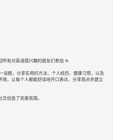
欢迎所有对英语感兴趣的朋友们参加 ☕
xiety）”这一话题，分享实用的方法、个人经历、健康习惯，以及
环境，让每个人都能舒适地开口表达、分享观点并建立
社交创造了完美氛围。