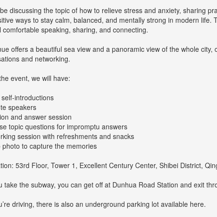
 be discussing the topic of how to relieve stress and anxiety, sharing pr
itive ways to stay calm, balanced, and mentally strong in modern life.
l comfortable speaking, sharing, and connecting.
ue offers a beautiful sea view and a panoramic view of the whole city,
ations and networking.
the event, we will have:
 self-introductions
te speakers
ion and answer session
ise topic questions for impromptu answers
rking session with refreshments and snacks
 photo to capture the memories
tion: 53rd Floor, Tower 1, Excellent Century Center, Shibei District, Qi
ou take the subway, you can get off at Dunhua Road Station and exit th
ou’re driving, there is also an underground parking lot available here.