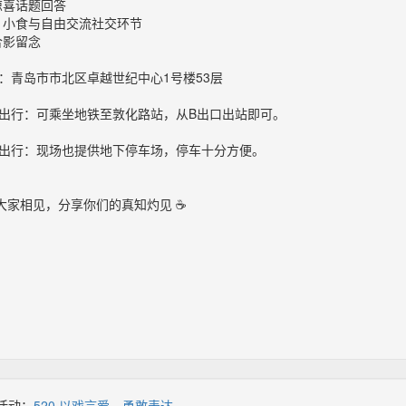
惊喜话题回答
点、小食与自由交流社交环节
合影留念
地点：青岛市市北区卓越世纪中心1号楼53层
地铁出行：可乘坐地铁至敦化路站，从B出口出站即可。
自驾出行：现场也提供地下停车场，停车十分方便。
大家相见，分享你们的真知灼见 ☕
活动：
520·以戏言爱，勇敢表达