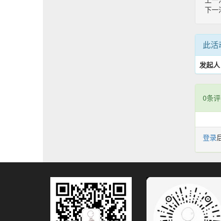
下一
此活
发起人
0条评
登录