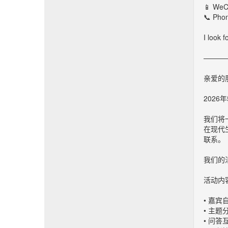
📱 WeC
📞 Pho
I look 
———
亲爱的
202
我们将一
在现代
联系。
我们的
活动内
• 嘉宾
• 主题
• 问答