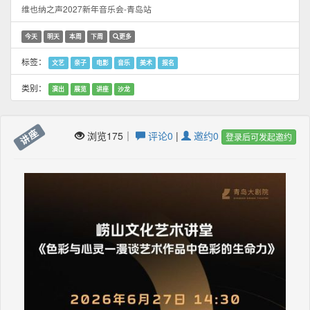
维也纳之声2027新年音乐会-青岛站
今天
明天
本周
下周
更多
标签：
文艺
亲子
电影
音乐
美术
报名
类别：
演出
展览
讲座
沙龙
讲座
浏览175｜
评论0
|
邀约0
登录后可发起邀约