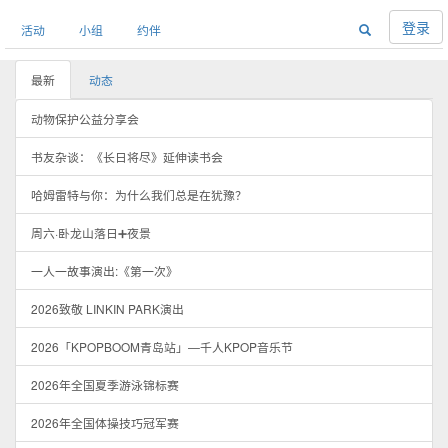
登录
活动
小组
约伴
最新
动态
动物保护公益分享会
书友杂谈：《长日将尽》延伸读书会
哈姆雷特与你：为什么我们总是在犹豫？
周六·卧龙山落日➕夜景
一人一故事演出:《第一次》
2026致敬 LINKIN PARK演出
2026「KPOPBOOM青岛站」—千人KPOP音乐节
2026年全国夏季游泳锦标赛
2026年全国体操技巧冠军赛