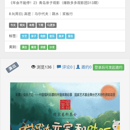
《年会不能停！2》青岛亲子观影（爆款多多观影团313期）
8.9(周日) 高密｜马尔代夫｜跳水｜浆板行
今天
明天
本周
下周
更多
标签：
文艺
亲子
电影
音乐
美术
报名
类别：
演出
展览
讲座
沙龙
演出
浏览136｜
评论0
|
邀约0
登录后可发起邀约