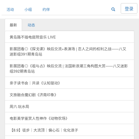
登录
活动
小组
约伴
最新
动态
黄岛路不插电庭院音乐 LIVE
影展团看◎《探戈课》映后交流+表演场 | 恋人之间的权利之战——八又
迷影组391期青岛站
影展团看◎《祖与占》映后交流 | 法国新浪潮三角构图大赏——八又迷影
组392期青岛站
亲子读书会｜共读《认知驱动》
文旅融合魔幻剧《济南印象》
周六·玩水局
电影美学鉴赏人性神作《动物农场》
【8.9】徒步｜大流顶｜偏心石｜化化浪子