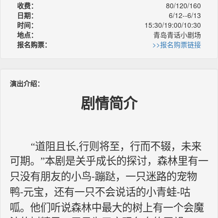
收费：
80/120/160
日期：
6/12--6/13
时间：
15:30/19:00/10:30
地点：
青岛青话小剧场
报名购票：
>>报名购票链接
演出介绍：
剧情简介
,
“道阻且长
行则将至，行而不辍，未来
可期。”本剧是关乎成长的探讨，森林里有一
-
只没有朋友的小鸟
蹦跶，一只迷路的宠物
-
元宝，还有一只不会说话的小青蛙
-
咕
鸭
呱。他们听说森林中最大的树上有一个会魔