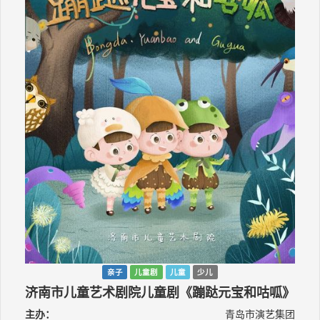
亲子
儿童剧
儿童
少儿
济南市儿童艺术剧院儿童剧《蹦跶元宝和咕呱》
主办：
青岛市演艺集团