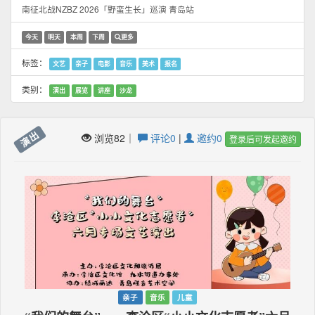
南征北战NZBZ 2026「野蛮生长」巡演 青岛站
今天
明天
本周
下周
更多
标签：
文艺
亲子
电影
音乐
美术
报名
类别：
演出
展览
讲座
沙龙
演出
浏览82｜
评论0
|
邀约0
登录后可发起邀约
亲子
音乐
儿童