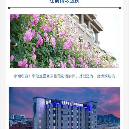
往期精彩回顾
小编私藏！李沧这里百米蔷薇花墙刷屏，对面还有一处清欢秘境