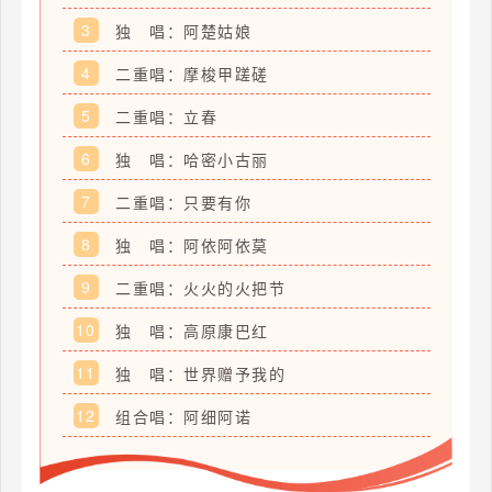
3
独 唱：阿楚姑娘
4
二重唱：摩梭甲蹉磋
5
二重唱：立春
6
独 唱：哈密小古丽
7
二重唱：只要有你
8
独 唱：阿依阿依莫
9
二重唱：火火的火把节
10
独 唱：高原康巴红
11
独 唱：世界赠予我的
12
组合唱：阿细阿诺