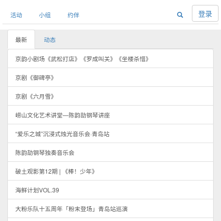
登录
活动
小组
约伴
最新
动态
京韵小剧场《武松打店》《罗成叫关》《坐楼杀惜》
京剧《御碑亭》
京剧《六月雪》
崂山文化艺术讲堂—陈韵劼钢琴讲座
“爱乐之城”沉浸式烛光音乐会·青岛站
陈韵劼钢琴独奏音乐会
破土观影第12期 | 《棒！少年》
海鲜计划VOL.39
大粉乐队十五周年「粉末登场」青岛站巡演