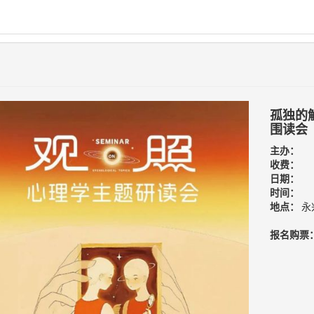
孤独的
围读会
主办：
收费：
日期：
时间：
地点：
永
报名购票