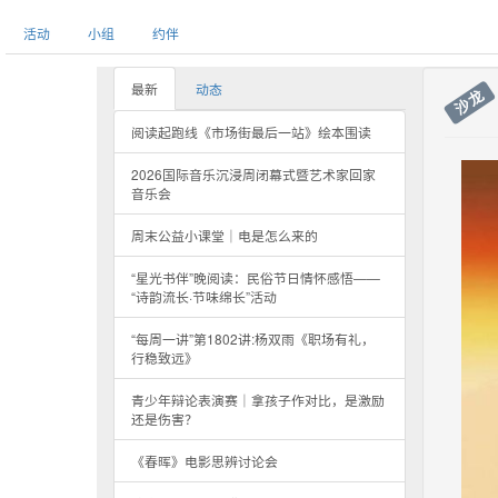
活动
小组
约伴
最新
动态
沙龙
阅读起跑线《市场街最后一站》绘本围读
2026国际音乐沉浸周闭幕式暨艺术家回家
音乐会
周末公益小课堂｜电是怎么来的
“星光书伴”晚阅读：民俗节日情怀感悟——
“诗韵流长·节味绵长”活动
“每周一讲”第1802讲:杨双雨《职场有礼，
行稳致远》
青少年辩论表演赛｜拿孩子作对比，是激励
还是伤害？
《春晖》电影思辨讨论会