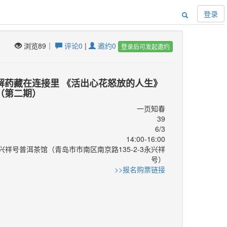
登录
浏览89｜
评论0
|
邀约0
登录后可发起邀约
解药藏在连接里 《活出心花怒放的人生》
（第二期）
一页知春
39
6/3
14:00-16:00
兴祥号普洱茶馆（青岛市市南区南京路135-2-3永兴祥
号）
：
>>报名购票链接