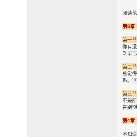
阅读范
第3章
第一节
你有没
乏早已
第二节
总觉得
系。这
第三节
不是所
告别“
第4章
不知道