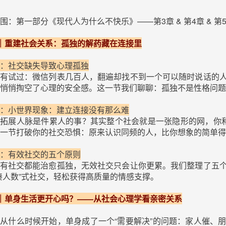
围：第一部分《现代人为什么不快乐》——第3章 & 第4章 & 第
｜重建社会关系：孤独的解药藏在连接里
：社交缺失导致心理孤独
有试过：微信列表几百人，翻遍却找不到一个可以随时说话的
悄悄掏空了心理的安全感。这一节我们聊聊：孤独不是性格问题
：小世界现象：建立连接没有那么难
拓展人脉是件累人的事？其实整个社会就是一张隐形的网，你
一节打破你的社交恐惧：原来认识同频的人，比你想象的简单得
：有效社交的五个原则
有社交都能治愈孤独，无效社交只会让你更累。我们整理了五
凑人数”式社交，轻松获得高质量的情感支撑。
｜单身生活更开心吗？——从社会心理学看亲密关系
从什么时候开始，单身成了一个“需要解决”的问题：家人催、