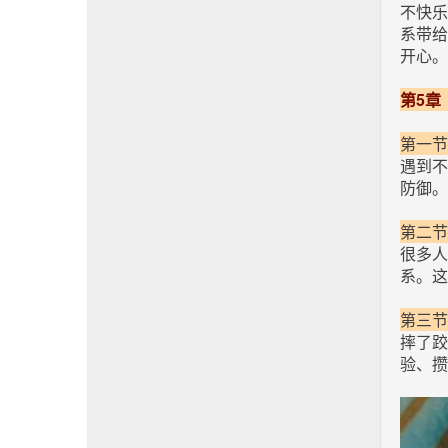
不快乐
系带给
开心。
第5章
第一节
遇到不
防御。
第二节
很多人
系。这
第三节
摔了
验、攒