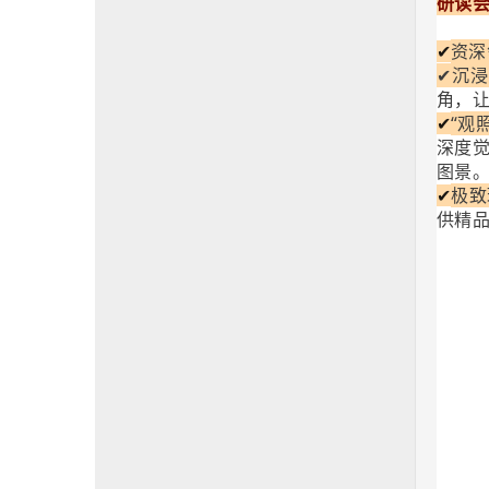
研读
资深
✔
✔沉
角，让
“观
✔
深度
图景
极致
✔
供精品