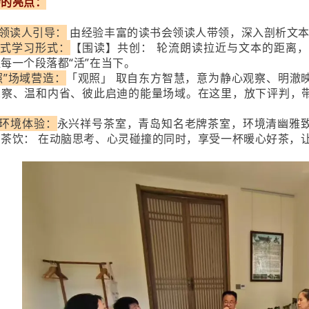
会的亮点：
领读人引导：
由经验丰富的读书会领读人带领，深入剖析文本
浸式学习形式：
【围读】共创： 轮流朗读拉近与文本的距离
每一个段落都“活”在当下。
照”场域营造：
「观照」 取自东方智慧，意为静心观察、明澈
觉察、温和内省、彼此启迪的能量场域。在这里，放下评判，
。
环境体验：
永兴祥号茶室，青岛知名老牌茶室，环境清幽雅
茶饮： 在动脑思考、心灵碰撞的同时，享受一杯暖心好茶，让