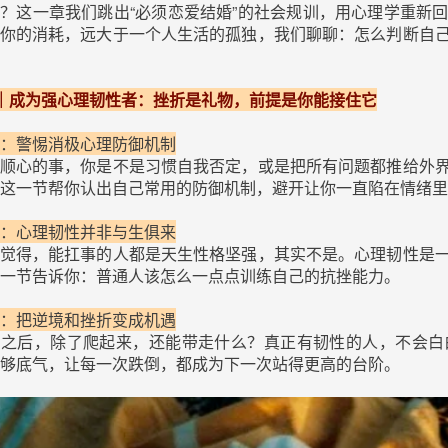
？这一章我们跳出“必须恋爱结婚”的社会规训，用心理学重新
你的消耗，远大于一个人生活的孤独，我们聊聊：怎么判断自
｜成为强心理韧性者：挫折是礼物，前提是你能接住它
：警惕消极心理防御机制
顺心的事，你是不是习惯自我否定，或是把所有问题都推给外
这一节帮你认出自己常用的防御机制，避开让你一直陷在情绪里
：心理韧性并非与生俱来
觉得，能扛事的人都是天生性格坚强，其实不是。心理韧性是
一节告诉你：普通人该怎么一点点训练自己的抗挫能力。
：把逆境和挫折变成机遇
跤之后，除了爬起来，还能带走什么？真正有韧性的人，不会白
够底气，让每一次跌倒，都成为下一次站得更高的台阶。