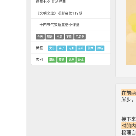
诗意七夕·共品经典
《文明之旅》观影会第119期
二十四节气双语童话小课堂
今天
明天
本周
下周
更多
标签：
文艺
亲子
电影
音乐
美术
报名
类别：
演出
展览
讲座
沙龙
在前两
脚步，
接下来
时的内
梳理自