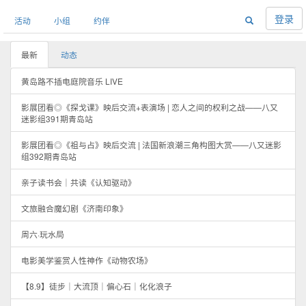
登录
活动
小组
约伴
最新
动态
黄岛路不插电庭院音乐 LIVE
影展团看◎《探戈课》映后交流+表演场 | 恋人之间的权利之战——八又
迷影组391期青岛站
影展团看◎《祖与占》映后交流 | 法国新浪潮三角构图大赏——八又迷影
组392期青岛站
亲子读书会｜共读《认知驱动》
文旅融合魔幻剧《济南印象》
周六·玩水局
电影美学鉴赏人性神作《动物农场》
【8.9】徒步｜大流顶｜偏心石｜化化浪子