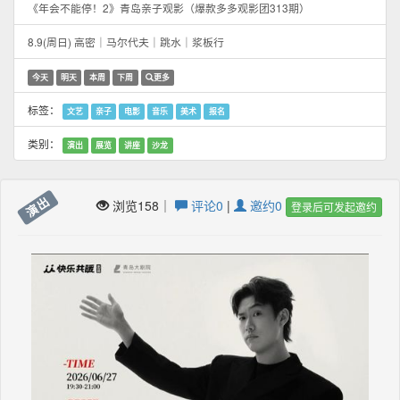
《年会不能停！2》青岛亲子观影（爆款多多观影团313期）
8.9(周日) 高密｜马尔代夫｜跳水｜浆板行
今天
明天
本周
下周
更多
标签：
文艺
亲子
电影
音乐
美术
报名
类别：
演出
展览
讲座
沙龙
演出
浏览158｜
评论0
|
邀约0
登录后可发起邀约