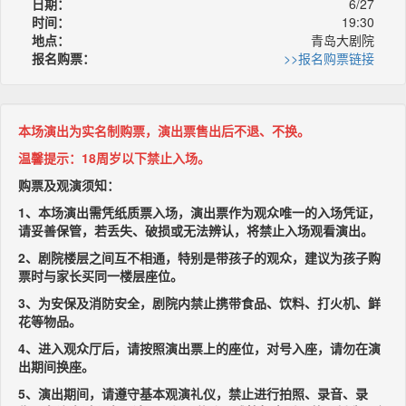
日期：
6/27
时间：
19:30
地点：
青岛大剧院
报名购票：
>>报名购票链接
本场演出为实名制购票，演出票售出后不退、不换。
温馨提示：18周岁以下禁止入场。
购票及观演须知：
1、本场演出需凭纸质票入场，演出票作为观众唯一的入场凭证，
请妥善保管，若丢失、破损或无法辨认，将禁止入场观看演出。
2、剧院楼层之间互不相通，特别是带孩子的观众，建议为孩子购
票时与家长买同一楼层座位。
3、为安保及消防安全，剧院内禁止携带食品、饮料、打火机、鲜
花等物品。
4、进入观众厅后，请按照演出票上的座位，对号入座，请勿在演
出期间换座。
5、演出期间，请遵守基本观演礼仪，禁止进行拍照、录音、录