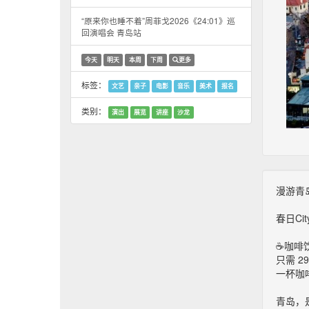
“原来你也睡不着”周菲戈2026《24:01》巡
回演唱会 青岛站
今天
明天
本周
下周
更多
标签：
文艺
亲子
电影
音乐
美术
报名
类别：
演出
展览
讲座
沙龙
漫游青岛
春日Ci
☕咖啡
只需 29
一杯咖
青岛，是