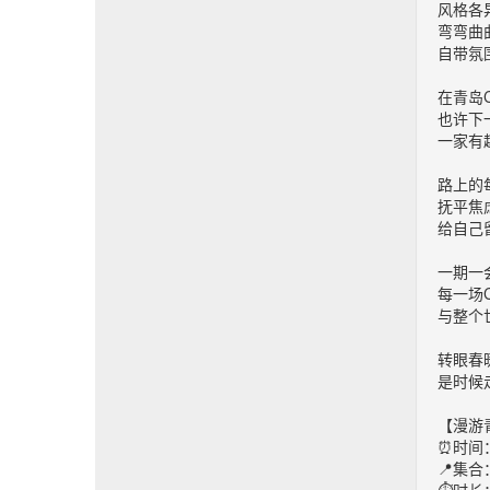
风格各
弯弯曲
自带氛
在青岛C
也许下
一家有
路上的
抚平焦
给自己
一期一
每一场C
与整个
转眼春
是时候走
【漫游青
⏰时间
📍集