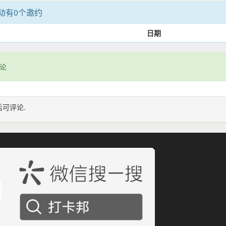
动有0个邀约
日期
论
后可评论.