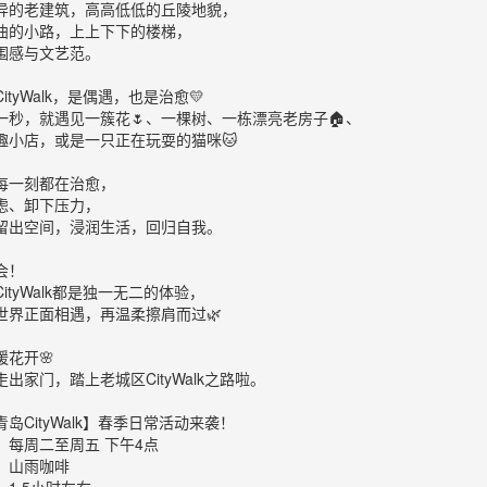
异的老建筑，高高低低的丘陵地貌，
曲的小路，上上下下的楼梯，
围感与文艺范。
ityWalk，是偶遇，也是治愈💛
一秒，就遇见一簇花🌷、一棵树、一栋漂亮老房子🏠、
趣小店，或是一只正在玩耍的猫咪🐱
每一刻都在治愈，
虑、卸下压力，
留出空间，浸润生活，回归自我。
会！
ityWalk都是独一无二的体验，
世界正面相遇，再温柔擦肩而过🌿
暖花开🌸
出家门，踏上老城区CityWalk之路啦。
岛CityWalk】春季日常活动来袭！
：每周二至周五 下午4点
合：山雨咖啡