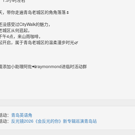
1.5小时左右
天，带你走遍青岛老城区的角角落落🌷
没感受过CityWalk的魅力，
老城区从何逛起，
下午4点，来山雨咖啡，
起开启，属于青岛老城区的温柔漫步时光🌿
添加小助理阿佐📲raymonmond进临时活动群
活动：
青岛英语角
活动：
反光镜2026《会反光的你》新专辑巡演青岛站