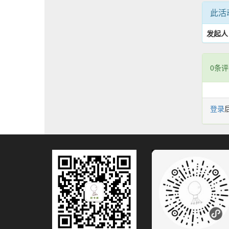
此活
发起人
0条评
登录