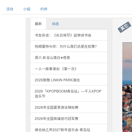
活动
小组
约伴
最新
动态
其它
书友杂谈：《长日将尽》延伸读书会
哈姆雷特与你：为什么我们总是在犹豫？
周六·卧龙山落日➕夜景
一人一故事演出:《第一次》
2026致敬 LINKIN PARK演出
2026「KPOPBOOM青岛站」—千人KPOP
音乐节
2026年全国夏季游泳锦标赛
2026年全国体操技巧冠军赛
维也纳之声2027新年音乐会-青岛站