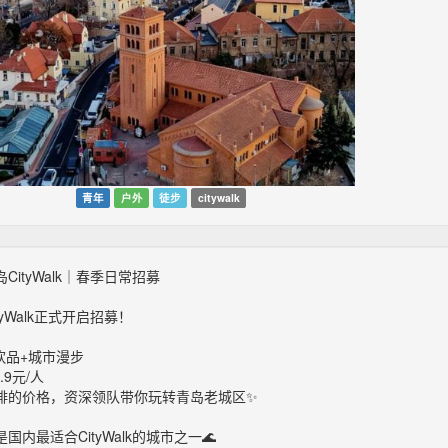
青年
户外
徒步
citywalk
CityWalk｜春季日常招募
tyWalk正式开启招募！
饮品+城市漫步
.9元/人
啡的价格，资深领队带你玩转青岛老城区✨
国内最适合CityWalk的城市之一🌊