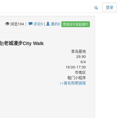
登录
浏览104｜
评论0
|
邀约0
登录后可发起邀约
|老城漫步City Walk
青岛基地
29.90
6/4
16:00-17:30
市南区
：
粗门小程序
：
>>报名购票链接