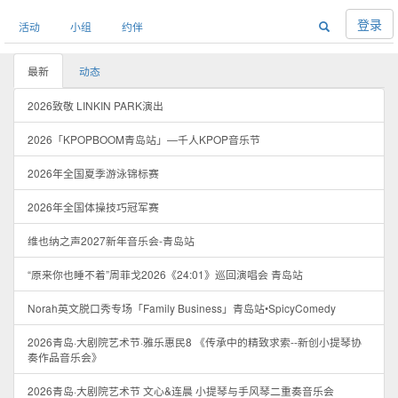
登录
活动
小组
约伴
最新
动态
2026致敬 LINKIN PARK演出
2026「KPOPBOOM青岛站」—千人KPOP音乐节
2026年全国夏季游泳锦标赛
2026年全国体操技巧冠军赛
维也纳之声2027新年音乐会-青岛站
“原来你也睡不着”周菲戈2026《24:01》巡回演唱会 青岛站
Norah英文脱口秀专场「Family Business」青岛站•SpicyComedy
2026青岛·大剧院艺术节·雅乐惠民8 《传承中的精致求索--新创小提琴协
奏作品音乐会》
2026青岛·大剧院艺术节 文心&连晨 小提琴与手风琴二重奏音乐会