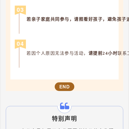
0
3
若亲子家庭共同参与，请照看好孩子，避免孩子
0
4
若因个人原因无法参与活动，
请提前24小时
联系
END
特别声明