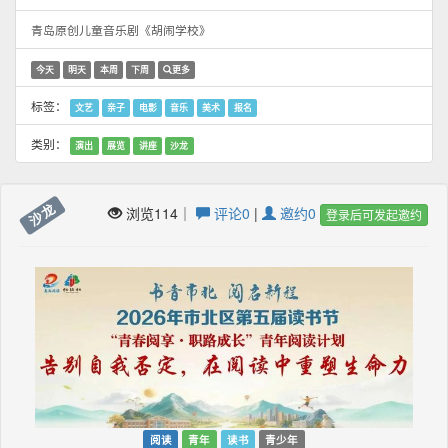
青岛原创儿童音乐剧《胡闹学校》
今天
明天
本周
下周
更多
标签：
文艺
亲子
电影
音乐
美术
报名
类别：
演出
展览
讲座
沙龙
沙龙
浏览114｜
评论0
|
邀约0
登录后可发起邀约
阅读
青年
读书
青少年