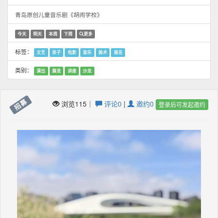
青岛原创儿童音乐剧《胡闹学校》
今天
明天
本周
下周
更多
标签：
文艺
亲子
电影
音乐
美术
报名
类别：
演出
展览
讲座
沙龙
招募
浏览115｜
评论0
|
邀约0
登录后可发起邀约