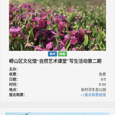
美术
绘画
崂山区文化馆“自然艺术课堂”写生活动第二期
主办：
收费：
免费
日期：
6/5
时间：
9:30
地点：
张村河生态公园
报名购票：
>>报名购票链接