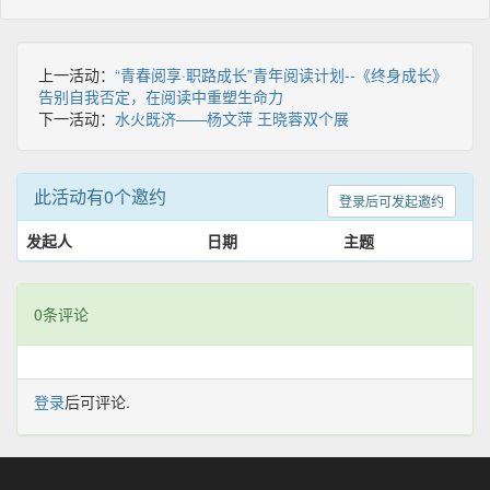
上一活动：
“青春阅享·职路成长”青年阅读计划--《终身成长》
告别自我否定，在阅读中重塑生命力
下一活动：
水火既济——杨文萍 王晓蓉双个展
此活动有0个邀约
登录后可发起邀约
发起人
日期
主题
0条评论
登录
后可评论.