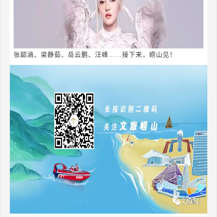
张韶涵、梁静茹、岳云鹏、汪峰……接下来，崂山见！