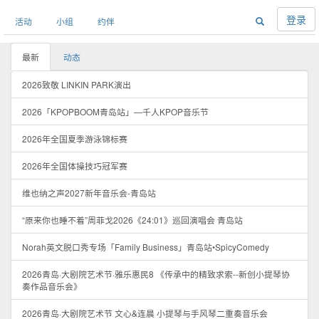
登录
活动
小组
约伴
最新
动态
2026致敬 LINKIN PARK演出
2026「KPOPBOOM青岛站」—千人KPOP音乐节
2026年全国夏季游泳锦标赛
2026年全国体操技巧冠军赛
维也纳之声2027新年音乐会-青岛站
“原来你也睡不着”周菲戈2026《24:01》巡回演唱会 青岛站
Norah英文脱口秀专场「Family Business」青岛站•SpicyComedy
2026青岛·大剧院艺术节·雅乐惠民8 《传承中的精致求索--新创小提琴协
奏作品音乐会》
2026青岛·大剧院艺术节 文心&连晨 小提琴与手风琴二重奏音乐会