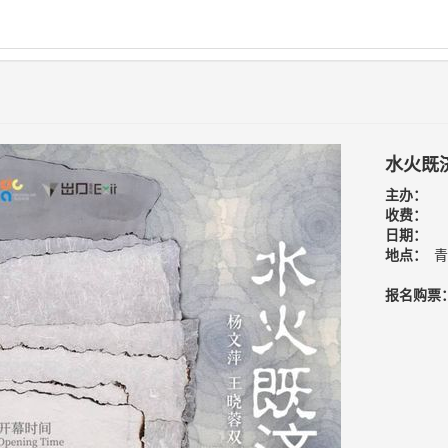
水火既
主办：
收费：
日期：
地点：
青
报名购票