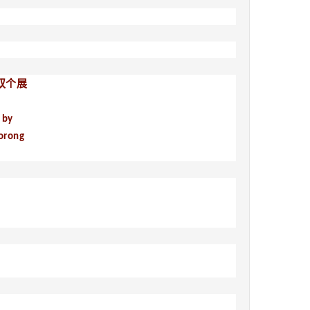
双个展
 by
orong