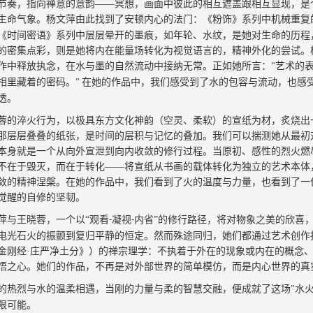
节奏，指向
禅意的意韵
——
冥想，
画面中
彼此的相互遮盖跟相互显现，
是
生命气象
。
杨文萍由此
找到了安顿内心的法门
：
《粉饰》系列中机械重复
《时间密语》系列中层层晕开的墨痕，如年轮、水纹
，
是她对
生命的历程
的密集点彩，则是她将内在能量场转化为视觉语言的
，
精神外化的
尝试。
作中
释放
执念，在水与墨的自然流动中接纳无常。正如她所言：
艺术的
"
相里藏着的密码。
在她的作品中，我们感受到了水的包容与流动，也感
"
透。
蓉的
淬
火行
为，
以
极
具东方文化神韵
（
空灵、柔软
）
的宣纸为材，
炙烧出
那层层叠叠的纸张，是时间的层积与记忆的叠加。
我们可以揣测她
从最初
本身就是一个从向外宣泄到向内收敛的修行过程。
当原初、感性的烈火燃
不在于毁灭，而在于转化
——将宣纸从书画的载体转化为独立的艺术本体
敛的
精神涅槃。在她的作品中，我们看到了火的温度与力量，也看到了一
觉醒
的
自修的
坚韧。
萍
与王晓蓉，一个以
“观看
凝视
内省”的修行路径，将对物象之美的欣喜
-
-
电光石火的振颤到复归平静的恒定。
然而殊途同归，她们都通过艺术创作
金刚经·庄严净土分》）的禅宗理学：不执着于外在的现象或内在的概念、
悟之心。
她们的作品
，
不再是对外部世界的简单模仿，而是内心世界的真
的热烈与水的温柔相遇，当刚的力量与柔的智慧交融，便成就了这场
水
"
限可能。