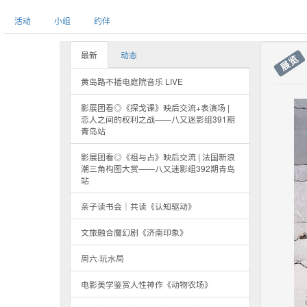
活动
小组
约伴
最新
动态
展览
黄岛路不插电庭院音乐 LIVE
影展团看◎《探戈课》映后交流+表演场 |
恋人之间的权利之战——八又迷影组391期
青岛站
影展团看◎《祖与占》映后交流 | 法国新浪
潮三角构图大赏——八又迷影组392期青岛
站
亲子读书会｜共读《认知驱动》
文旅融合魔幻剧《济南印象》
周六·玩水局
电影美学鉴赏人性神作《动物农场》