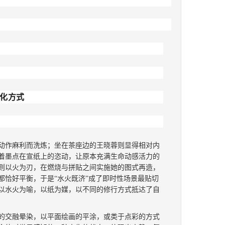
显化方式
动作麻利而洗炼；坐在茶座边的王晓蓉则显得相对内
着墨点在宣纸上的恣动，让原本充满生命动感活力的
则以火为刃，在燃烧与拼贴之间实施她的图式再造，
都恰好平衡，于是
“水火既济”成了即时性场景最贴切
以水火为喻，以纸为媒，以不同的修行方式抵达了自
的交融晕染
，
以
平面绘画
的
平涂
，
或类于
点彩的
方式