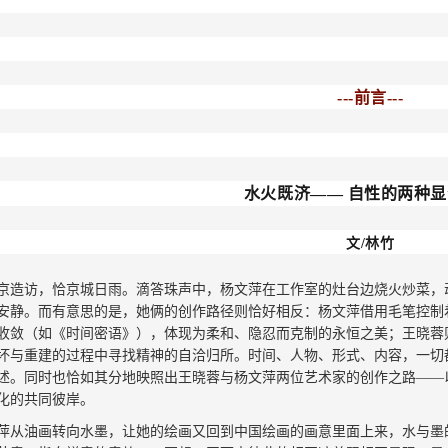
---前言---
水火既济
—— 自性的两种
文
/林竹
京造访，恰京城日雨。滴答珠声中，杨文萍在工作室的灶台边烧火炒菜，
安静。而有意思的是，她俩的创作路径则恰好相反：杨文萍借用毛笔控制
收敛（如《时间密语》），体现为柔和、隐忍而克制的永恒之美；王晓蓉
坏与重建的过程中寻找精神的自洽归所。时间、人物、形式、内容，一切
述。同时也
恰如其分地映照出王晓蓉与杨文萍两位艺术家的创作之路
——
化的共同彼岸。
萍从油画转向水墨，
让她的
绘画又回到中国绘画的画意里面上来，水与墨