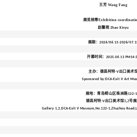
王芳
Wang Fang
展览统筹
Exhibition coordinati
赵馨雨
Zhao Xinyu
展期：
2026
/06
.13
-
2026
/
07.1
开幕时间：
20
25.06.13
PM14:
主办：德昌阿特
·
出口美术
V
Sponsored by:DCA·Exit V Art M
展地：青岛崂山区株洲路
122-
德昌阿特·
出口美术馆1,2号
V
Gallery 1,2,
DCA·Exit V Mu
seum,No.122-1,Zhuzhou Road,La