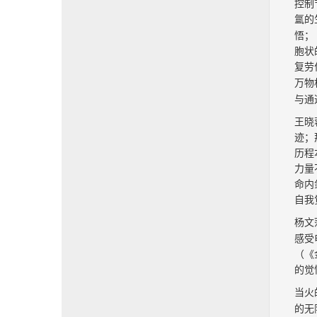
控制
氲的
悟；
胞状
复劳
万物
与通
王晓
迹；
历程
力量
命内
自我
杨文
感受
（《
的觉
当火
的无