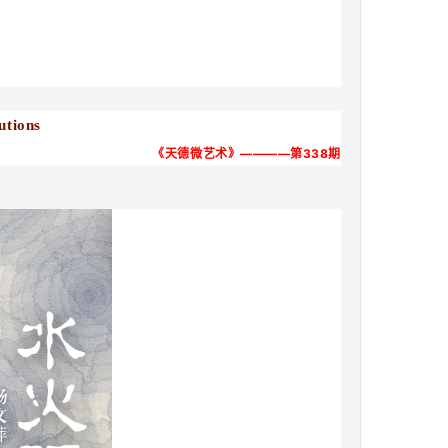
utions
《天德微艺术》————第338
期