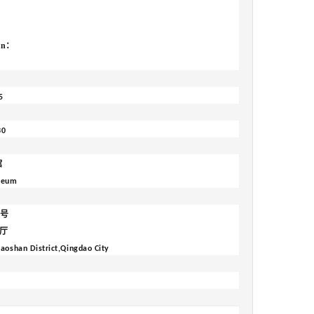
on
：
5
30
馆
useum
号
1
展厅
oshan District,Qingdao City