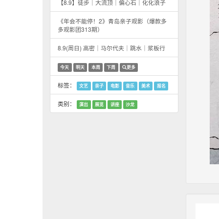
【8.9】徒步｜大流顶｜偏心石｜化化浪子
《年会不能停！2》青岛亲子观影（爆款多
多观影团313期）
8.9(周日) 高密｜马尔代夫｜跳水｜浆板行
今天
明天
本周
下周
更多
标签：
文艺
亲子
电影
音乐
美术
报名
类别：
演出
展览
讲座
沙龙