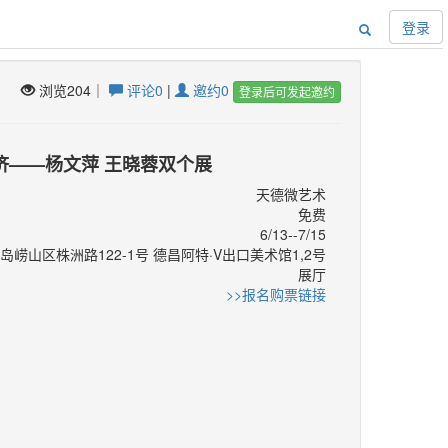
登录
浏览204｜
评论0
|
邀约0
登录后可发起邀约
济——杨文萍 王晓蓉双个展
天德微艺术
免费
6/13--7/15
岛崂山区株洲路122-1号 德昌阿特·V出口美术馆1,2号
展厅
：
>>报名购票链接