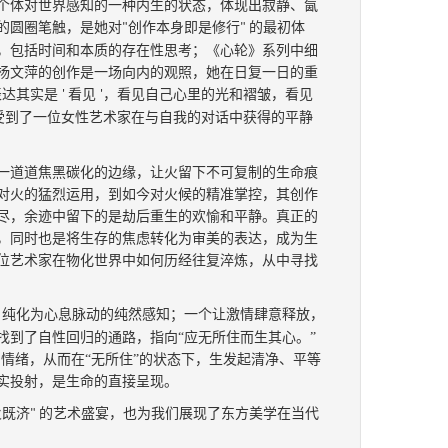
个体
对世界
感
知的一种内
生
的状态，
体现出
寂静、氤
的圆圈笔触，是她对
创作本身即是修行
的最初体
"
"
，包括
时间
和
本质的
存在性
思考；《心轮》系列中细
杨文萍的创作是一场向内的观照，她在日复一日的重
表达其实是
看见
，看见自己心里的光和褶皱，看见
'
'
受到了一位女性艺术家在与自我的对话中获得的平静
一道道焦黑碳化的边缘，
让
火留下不可复制的生命痕
对火的猛烈运用，到如今对火候的精准掌控，
其
创作
尽
，
余迹中留下的是劫后重生的欢愉和平静。
真正的
，
同时也是
将生存的焦虑转化为审美的表达，
成为生
位艺术家在
物化世界中如何历经往复淬炼，从中寻找
，纯化为心息脉动的纯然感知；
一个
让激情肆意释放，
找到了自性回归的通路
，
指向
“应无所住而生其心。”
情绪，从而在“无所住”的状态下，生发起清净、平等
实投射
，
是生命的直接呈现。
火既济
的艺术盛宴，也为我们展现了东方美学在当代
"