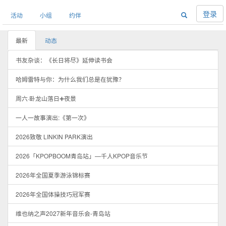
登录
活动
小组
约伴
最新
动态
书友杂谈：《长日将尽》延伸读书会
哈姆雷特与你：为什么我们总是在犹豫？
周六·卧龙山落日➕夜景
一人一故事演出:《第一次》
2026致敬 LINKIN PARK演出
2026「KPOPBOOM青岛站」—千人KPOP音乐节
2026年全国夏季游泳锦标赛
2026年全国体操技巧冠军赛
维也纳之声2027新年音乐会-青岛站