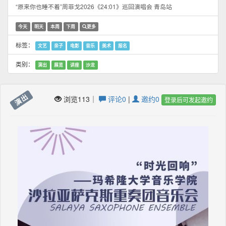
“原来你也睡不着”周菲戈2026《24:01》巡回演唱会 青岛站
今天
明天
本周
下周
更多
标签：
文艺
亲子
电影
音乐
美术
报名
类别：
演出
展览
讲座
沙龙
演出
浏览113｜
评论0
|
邀约0
登录后可发起邀约