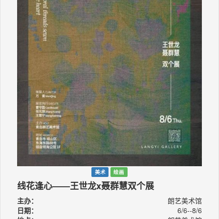
美术
绘画
线花逢心——王世龙x聂群慧双个展
主办：
朗艺美术馆
日期：
6/6--8/6