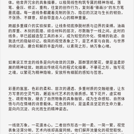
体。他舍弃冗余的具象描摹，以极简线性构筑专属的精神场域。落
笔、叠压、修正、重构，往复的创作行为，复刻着“锥画沙”的东方笔
墨底蕴。每一道线条都藏着克制的张力、隐忍的沉淀与生长的韧劲，
不张扬、不肆意，却自带直击人心的精神重量。
跨越多重媒介的实验探索，让线条彻底挣脱材质与边界的束缚。油画
的厚重、木刻的肌理、综合材料的层次，尽数融于一线之间。此时的
线条，早已超越造型工具的本义，成为知觉的外化、情绪的轨迹、自
我迭代的隐秘印记。极简的视觉表象之下，是艺术家与自我、与世界
持续对话、磨合和解的丰盈内核，以素简之形，纳万象心绪。
如果说王世龙的线条是向内收敛的沉静，聂群慧的繁花，便是温柔舒
展的精神绽放。她跳出传统花鸟的程式化描摹，不摹花之形，独写花
之魂，以繁花为精神隐喻，安放所有细腻的感知与哲思。
彩墨的氤氲、色彩的柔和、层次的通透、多重材质的交融碰撞，让东
方写意的空灵气韵，邂逅当代艺术的先锋质感。笔下花开，虚实相
生、疏密有致，褪去了自然物象的具象枷锁，成为生命感知、自然体
悟与内在情绪的诗意载体。花色流转间，是温柔且坚定的生命力量，
是向内沉淀、向光而生的精神姿态。
一线敛万象，一花渡本心。二者创作形态一刚一柔、一简一繁，视觉
表象泾渭分明，艺术内核却高度同频。他们摒弃流量化的视觉取悦，