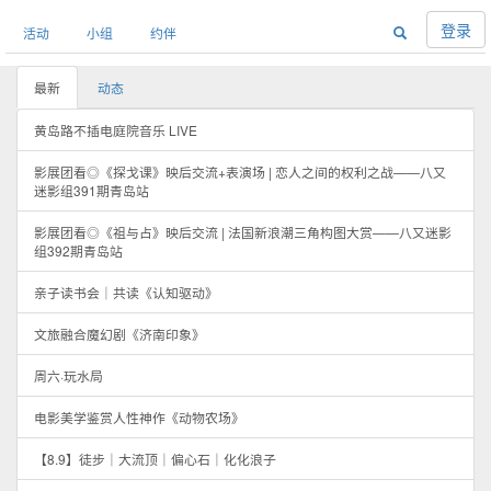
登录
活动
小组
约伴
最新
动态
黄岛路不插电庭院音乐 LIVE
影展团看◎《探戈课》映后交流+表演场 | 恋人之间的权利之战——八又
迷影组391期青岛站
影展团看◎《祖与占》映后交流 | 法国新浪潮三角构图大赏——八又迷影
组392期青岛站
亲子读书会｜共读《认知驱动》
文旅融合魔幻剧《济南印象》
周六·玩水局
电影美学鉴赏人性神作《动物农场》
【8.9】徒步｜大流顶｜偏心石｜化化浪子