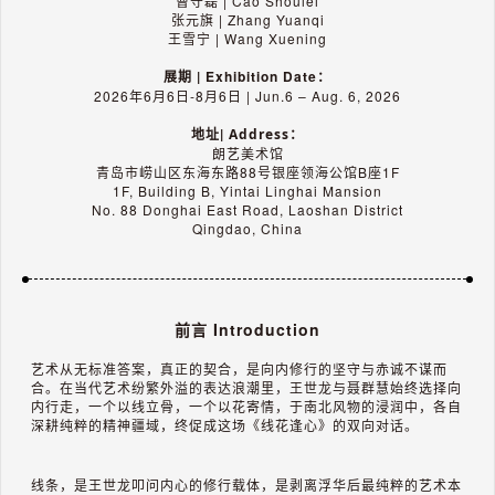
曹守磊 | Cao Shoulei
张元旗 | Zhang Yuanqi
王雪宁 | Wang Xuening
展期 | Exhibition Date：
2026年6月6日-8月6日 | Jun.6 – Aug. 6, 2026
地址|
Address：
朗艺美术馆
青岛市崂山区东海东路88号银座领海公馆B座1F
1F, Building B, Yintai Linghai Mansion
No. 88 Donghai East Road, Laoshan District
Qingdao, China
前言 Introduction
艺术从无标准答案，真正的契合，是向内修行的坚守与赤诚不谋而
合。在当代艺术纷繁外溢的表达浪潮里，王世龙与聂群慧始终选择向
内行走，一个以线立骨，一个以花寄情，于南北风物的浸润中，各自
深耕纯粹的精神疆域，终促成这场《线花逢心》的双向对话。
线条，是王世龙叩问内心的修行载体，是剥离浮华后最纯粹的艺术本