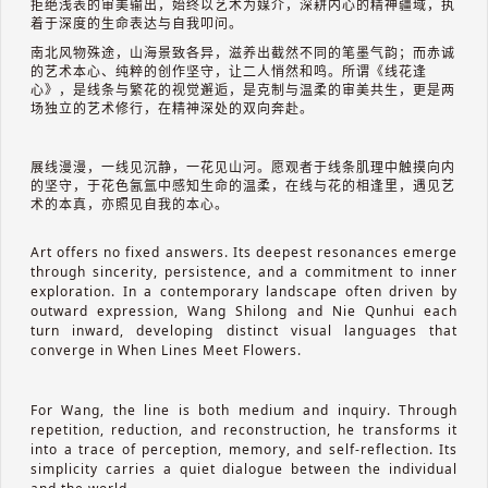
拒绝浅表的审美输出，始终以艺术为媒介，深耕内心的精神疆域，执
着于深度的生命表达与自我叩问。
南北风物殊途，山海景致各异，滋养出截然不同的笔墨气韵；而赤诚
的艺术本心、纯粹的创作坚守，让二人悄然和鸣。所谓《线花逢
心》，是线条与繁花的视觉邂逅，是克制与温柔的审美共生，更是两
场独立的艺术修行，在精神深处的双向奔赴。
展线漫漫，一线见沉静，一花见山河。愿观者于线条肌理中触摸向内
的坚守，于花色氤氲中感知生命的温柔，在线与花的相逢里，遇见艺
术的本真，亦照见自我的本心。
Art offers no fixed answers. Its deepest resonances emerge
through sincerity, persistence, and a commitment to inner
exploration. In a contemporary landscape often driven by
outward expression, Wang Shilong and Nie Qunhui each
turn inward, developing distinct visual languages that
converge in When Lines Meet Flowers.
For Wang, the line is both medium and inquiry. Through
repetition, reduction, and reconstruction, he transforms it
into a trace of perception, memory, and self-reflection. Its
simplicity carries a quiet dialogue between the individual