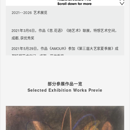
2021--2026 艺术展览
2021年3月6日，作品《思.花语》《她艺术》联展，特想艺术空间，
成都, 获优秀奖
2021年5月29日，作品《AMOUR》参加《第三届大艺家夏季展》成
都特想艺术空间，成都，获优秀奖
2021年作品《夏日》参加passions联展，A60当代艺术空间，意大利
米兰
部分参展作品一
览
2021年7月14日，作品《新自由引导人民》参加法国驻成都总领事馆
Selected Exhibition Works Previe
法国国庆日庆祝酒会联展，成都
2021年4月作品《南国春》参加《第五届中国（国际）抽象艺术（线
上）大展》
2021年5月28日香港国际授权展.云上中国内地馆项目线下展览,作品
《手的冥想》参加了创艺----国际艺术IP上海邀请展.