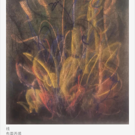
2021年10月23日,观念短片《22秒》秒参加许燎源现代设计艺术博物
馆--视觉剧场双年展,成都
2022年2月5---9日，作品《风尘》参加印度国际水彩协会印度双年展-
--新德里AIFASC
2022年3月21日0--30日，作品《晨露》《面具》参加法国左岸美院画
廊etinne de causans画廊《艺术的语言》展览，巴黎
2022年4月9日，作品《痴》入选她艺术.第三回展，阅甫美术馆，柳
州
2022年4月28日--5月28日《风中玫瑰》个展，温江五月玫瑰庄园，成
都
2022年5月4日--14日，作品《water》,参加阿尔巴尼亚国际当代艺术
节，阿尔巴尼亚
2023年4月1日，《春风化雨》参加上海北外滩艺术空间（新概念艺术
·第二回展）震颤，上海
线
布面丙烯