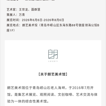
际当代艺术展，798艺术区情修艺术空间，北京
2025年1月1日，《我是聂隐娘》系列作品参加《独立精神》艺术展，
艺术家：王世龙、聂群慧
恩来美术馆，宋庄
策展人：万青
展览时间：2026年6月6日-2026年8月6日
2024/2025 ARTBOX项目意大利 Civico23画廊，意大利萨莱诺
展览地点：朗艺美术馆（青岛市崂山区东海东路88号银座领海公馆B
座1F）
2025年5月21-22《flora》系列作品参加国际水彩艺术节，土耳其
Akcakoca
2025年6月7日--7月7日，《波光幻象·吕建国&聂群慧双个展》澜意咖
啡·书店 ，青岛蓝谷
2025年6月27--7月14日，《中墨艺术作品展：彼此凝视》Mexico-
China:Miradas mutuas》，798王清洲艺术空间，北京
2025年度四川艺术基金资助项目《美石美刻·成渝地区石刻数字艺术作
品创作展》，成都
2026年1月24-1月30《花外之境》个展，798王清州艺术空间，北京
2026年2月6日--3月3日《春暄之上---当代艺术名家邀请展》群展，里
院美术馆，青岛