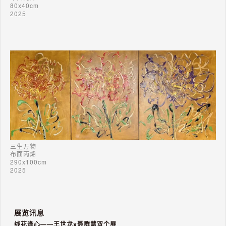
80x40cm
2023年7月6日--9月9日，《夏日多巴胺》个展，糖心花礼，青岛
2025
2023年9月16日，作品《夏日傍晚的天空》许燎源现代设计博物馆第
三届双年展“物感星丛：反符号宰制”，成都
2024年4月5日--4月7日，《洇》参加法国巴黎卢浮宫卡鲁塞尔展厅
《和光》当代艺术展，巴黎
2024年.5月作品《蕊》入选“世界的缝隙”第二届AAIPA国际抽象艺术
展，保定华中美术馆
2024.年9月28日，北京电影学院表现与抽象艺术高研班《非具象研究
展》，宋庄宋客空间，北京
三生万物
2024年10月26日-2024年11.11日，“哌”艺术（第二回）---多巴胺之
布面丙烯
290x100cm
间，宋庄环岛艺术馆，北京
2025
2024年12月31日--2025年1.20日，《我是聂隐娘2》“哌”3跨年国际艺
术展---多巴胺之上，宋庄X空间，北京
展览讯息
2025年1月3日，《我是聂隐娘》《午夜的TANGO》参加《走过》国
线花逢心——王世龙x聂群慧双个展