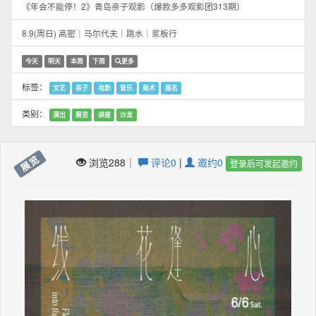
《年会不能停！2》青岛亲子观影（爆款多多观影团313期）
8.9(周日) 高密｜马尔代夫｜跳水｜浆板行
今天
明天
本周
下周
更多
标签：
文艺
亲子
电影
音乐
美术
报名
类别：
演出
展览
讲座
沙龙
展览
浏览288｜
评论0
|
邀约0
登录后可发起邀约