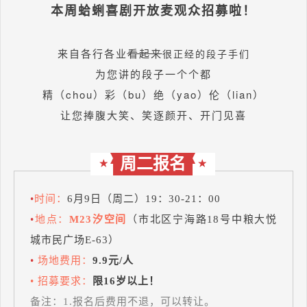
本周蛤蜊喜剧开放麦观众招募啦！
来自各行各业
看起来
很正经的段子手们
为您讲的段子一个个都
精（chou）彩（bu）绝（yao）伦（lian）
让您捧腹大笑、笑逐颜开、开门见喜
周二报名
★
★
•
时间：
6月9日（周二）19：30-21：00
•
地点：
M23汐空间
（市北区宁海路18号中粮大悦
城市民广场E-63）
•
场地费用：
9.9元/人
• 招募要求：
限16岁以上！
备注：1.报名后费用不退，可以转让。