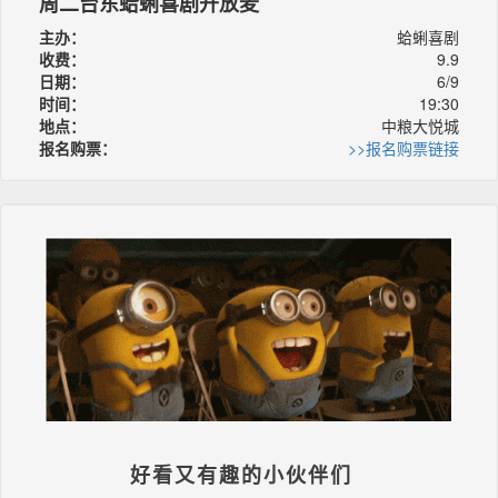
周二台东蛤蜊喜剧开放麦
主办：
蛤蜊喜剧
收费：
9.9
日期：
6/9
时间：
19:30
地点：
中粮大悦城
报名购票：
>>报名购票链接
好看又有趣的小伙伴们