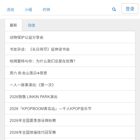
登录
活动
小组
约伴
最新
动态
动物保护公益分享会
书友杂谈：《长日将尽》延伸读书会
哈姆雷特与你：为什么我们总是在犹豫？
周六·卧龙山落日➕夜景
一人一故事演出:《第一次》
2026致敬 LINKIN PARK演出
2026「KPOPBOOM青岛站」—千人KPOP音乐节
2026年全国夏季游泳锦标赛
2026年全国体操技巧冠军赛