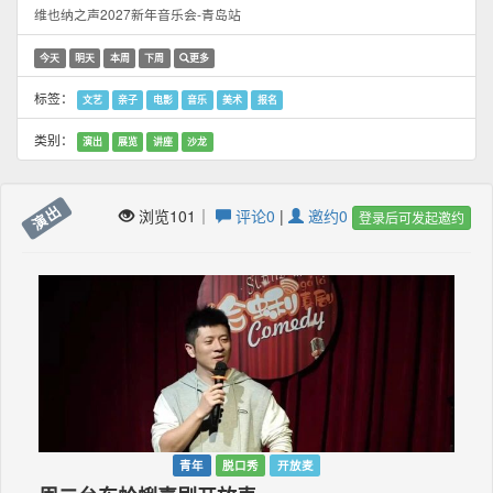
维也纳之声2027新年音乐会-青岛站
今天
明天
本周
下周
更多
标签：
文艺
亲子
电影
音乐
美术
报名
类别：
演出
展览
讲座
沙龙
演出
浏览101｜
评论0
|
邀约0
登录后可发起邀约
青年
脱口秀
开放麦