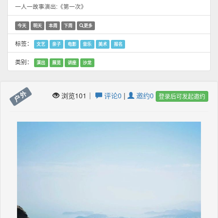
一人一故事演出:《第一次》
今天
明天
本周
下周
更多
标签：
文艺
亲子
电影
音乐
美术
报名
类别：
演出
展览
讲座
沙龙
户外
浏览101｜
评论0
|
邀约0
登录后可发起邀约