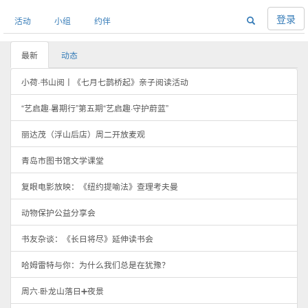
登录
活动
小组
约伴
最新
动态
小荷·书山阅丨《七月七鹊桥起》亲子阅读活动
“艺启趣·暑期行”第五期“艺启趣·守护蔚蓝”
丽达茂（浮山后店）周二开放麦观
青岛市图书馆文学课堂
复眼电影放映：《纽约提喻法》查理考夫曼
动物保护公益分享会
书友杂谈：《长日将尽》延伸读书会
哈姆雷特与你：为什么我们总是在犹豫？
周六·卧龙山落日➕夜景