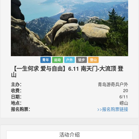
青年
运动
户外
徒步
登山
【一生何求 爱与自由】6.11 南天门-大流顶 登
山
主办：
青岛游奇兵户外
收费：
20
日期：
6/11
地点：
崂山
报名购票：
>>报名购票链接
活动介绍