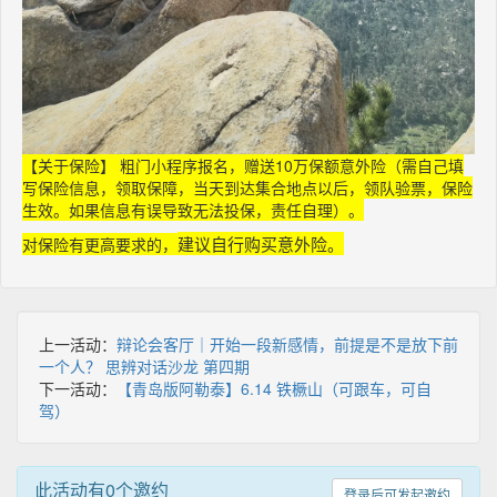
【关于保险】 粗门小程序报名，赠送10万保额意外险（需自己填
写保险信息，领取保障，当天到达集合地点以后，领队验票，保险
生效。如果信息有误导致无法投保，责任自理）。
建议自行购买意外险。
对保险有更高要求的，
上一活动：
辩论会客厅｜开始一段新感情，前提是不是放下前
一个人？ 思辨对话沙龙 第四期
下一活动：
【青岛版阿勒泰】6.14 铁橛山（可跟车，可自
驾）
此活动有0个邀约
登录后可发起邀约